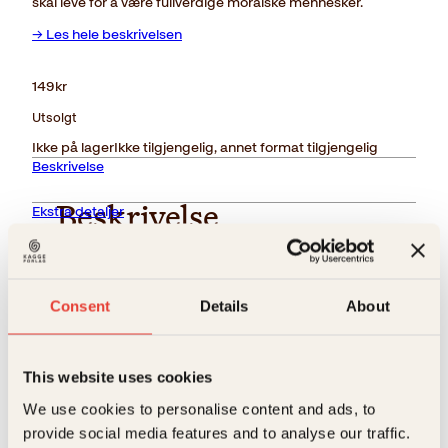
skal leve for å være fullverdige moralske mennesker.
→ Les hele beskrivelsen
149
kr
Utsolgt
Ikke på lager
Ikke tilgjengelig, annet format tilgjengelig
Beskrivelse
Ekstra detaljer
Beskrivelse
Forlag
Kagge Forlag AS,
Forfatteren formidler sin visdom gjennom profeten
Almustafa. Her taler han om kjærlighet og ekteskap,
Consent
Details
About
om familie, barn og tro. I et poetisk språk forteller
Målgruppe
Voksen
han hvordan vi skal leve for å være fullverdige
Relaterte produkter
moralske mennesker.
Språk
nob
This website uses cookies
ISBN
9788272013546
We use cookies to personalise content and ads, to
Utgivelsesår
2004
provide social media features and to analyse our traffic.