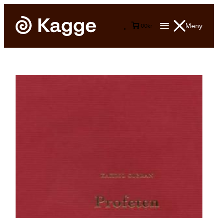
Meny
0
0
kr