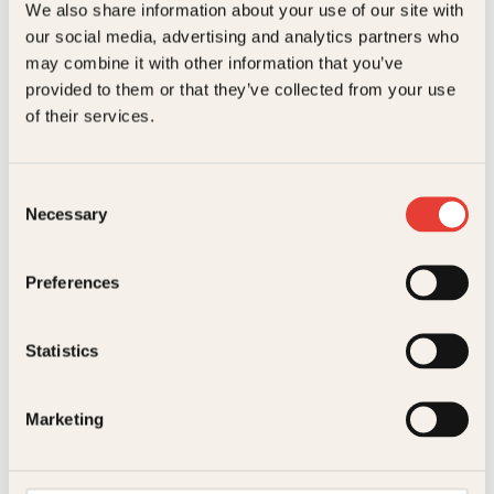
We also share information about your use of our site with
Bokformat
Innbundet
our social media, advertising and analytics partners who
may combine it with other information that you’ve
Antall sider
87
provided to them or that they’ve collected from your use
Litteraturtype
Skjønnlitteratur
of their services.
Vetle Lid Larssen
Eirik Jensen, Thomas Winje
Vekt
0.27 kg
Øijord
Hvordan elske
Consent
Dimensjoner
1.20 × 15.30 × 23.10 cm
Attentatet
Necessary
en far – og
Selection
Originaltittel
The prophet
overleve
Pocket
229
kr
Kjøp
Preferences
Oversatt av
Johann Grip
Statistics
Marketing