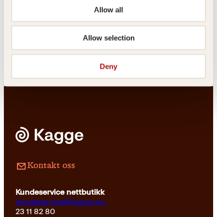
Pocket
179
kr
Kjøp
Allow all
Yrsa SigurðardóttirTiril
Douglas Adams
Theresa Myklebost
Stort sett
Dødsskipet
Allow selection
harmløs
Pocket
179
kr
Kjøp
Deny
Pocket
179
kr
Les mer
Kontakt oss
Kundeservice nettbutikk
kundeservice@kagge.no
23 11 82 80