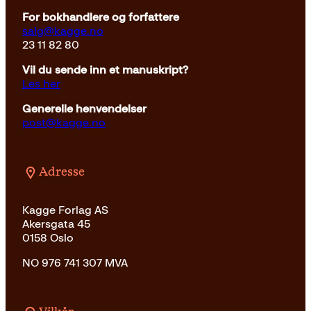
For bokhandlere og forfattere
salg@kagge.no
23 11 82 80
Vil du sende inn et manuskript?
Les her
Generelle henvendelser
post@kagge.no
Adresse
Kagge Forlag AS
Akersgata 45
0158 Oslo
NO 976 741 307 MVA