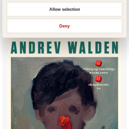
Gaupas klo er den åttende delen av Stieg Larssons mektige
Allow selection
Millennium-serie, Sveriges største boksuksess noensinne,
med over 100 millioner solgte eksemplarer verden over. Boka
lanseres 16. oktober i Norge, og her kan du lese et eksklusivt
Deny
utdrag.