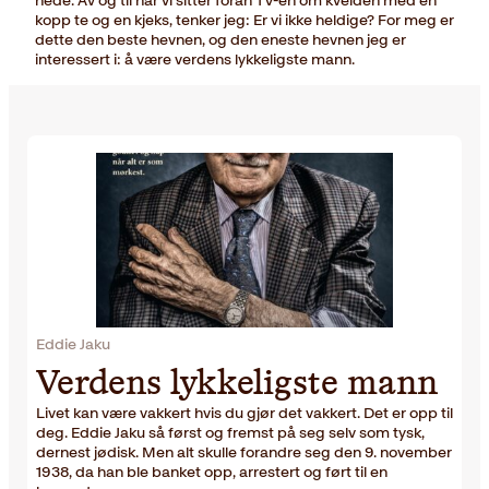
nede. Av og til når vi sitter foran TV-en om kvelden med en
kopp te og en kjeks, tenker jeg: Er vi ikke heldige? For meg er
dette den beste hevnen, og den eneste hevnen jeg er
interessert i: å være verdens lykkeligste mann.
Eddie Jaku
Verdens lykkeligste mann
Livet kan være vakkert hvis du gjør det vakkert. Det er opp til
deg. Eddie Jaku så først og fremst på seg selv som tysk,
dernest jødisk. Men alt skulle forandre seg den 9. november
1938, da han ble banket opp, arrestert og ført til en