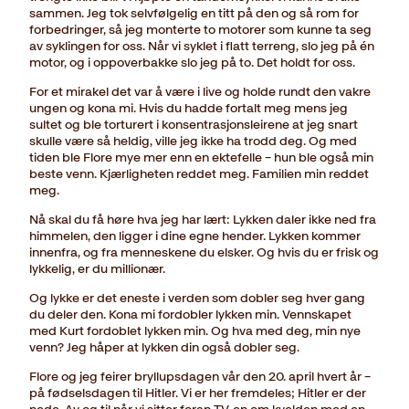
sammen. Jeg tok selvfølgelig en titt på den og så rom for
forbedringer, så jeg monterte to motorer som kunne ta seg
av syklingen for oss. Når vi syklet i flatt terreng, slo jeg på én
motor, og i oppoverbakke slo jeg på to. Det holdt for oss.
For et mirakel det var å være i live og holde rundt den vakre
ungen og kona mi. Hvis du hadde fortalt meg mens jeg
sultet og ble torturert i konsentrasjonsleirene at jeg snart
skulle være så heldig, ville jeg ikke ha trodd deg. Og med
tiden ble Flore mye mer enn en ektefelle – hun ble også min
beste venn. Kjærligheten reddet meg. Familien min reddet
meg.
Nå skal du få høre hva jeg har lært: Lykken daler ikke ned fra
himmelen, den ligger i dine egne hender. Lykken kommer
innenfra, og fra menneskene du elsker. Og hvis du er frisk og
lykkelig, er du millionær.
Og lykke er det eneste i verden som dobler seg hver gang
du deler den. Kona mi fordobler lykken min. Vennskapet
med Kurt fordoblet lykken min. Og hva med deg, min nye
venn? Jeg håper at lykken din også dobler seg.
Flore og jeg feirer bryllupsdagen vår den 20. april hvert år –
på fødselsdagen til Hitler. Vi er her fremdeles; Hitler er der