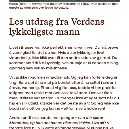
Eddie (foran til høyre) med deler av storfamilien i 1932. Han skulle bli den
eneste av dem som overlevde holocaust.
Les utdrag fra Verdens
lykkeligste mann
Livet i Brussel var ikke perfekt, men vi var i live! Du må prøve
å være glad for det du har. Hvis du er lykkelig, er livet
vidunderlig. Ikke kikk over til den andre siden av gjerdet. Du
kommer aldri til å bli lykkelig hvis du skjeler til naboen din og
gjør deg selv syk av misunnelse.
Vi var ikke rike, men vi hadde nok. Og jeg kan fortelle deg én
ting: Bare det å ha mat på bordet etter å ha sultet i snøen i
årevis, var herlig. Etter at vi giftet oss, bodde vi i en praktfull
leilighet med utsikt mot Schloss Belvédère. Den var liten,
men utsikten var en fryd. Du trenger ikke et eget slott når du
har en slik utsikt, utsikten er det beste av alt! Og jeg ville ikke
bodd i et slott om jeg kunne – altfor mye å holde rent!
Andre rundt oss hadde mer penger –
han der kjører
Mercedes, og han der har en diamantklokke
. Hva så? Vi
trengte ikke bil. Vi kjøpte en tandemsykkel vi kunne bruke