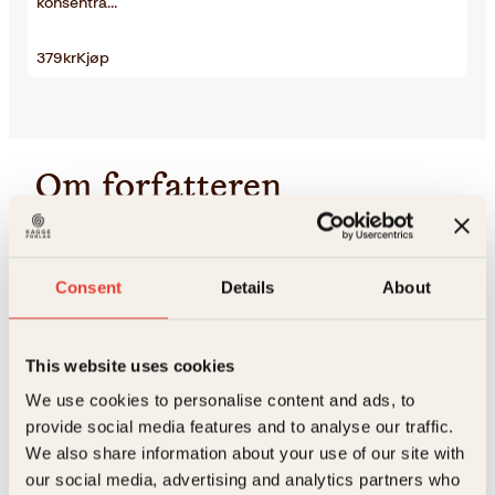
konsentra…
379
kr
Kjøp
Om forfatteren
Eddie Jaku ble født Abraham Jakubowicz i Tyskland i 1920
og satt i konsentrasjonsleirene Buchenwald og Auschwitz
under andre verdenskrig. Da nazistene drev fangene ut på
Consent
Details
About
«dødsmarsjen» i januar 1945, klarte han å flykte og ble på
mirakuløst vis reddet av soldater fra de allierte styrkene.
Han flyttet til Australia i 1950 og har bodd der siden. Eddie
This website uses cookies
har drevet frivillig arbeid ved det jødiske museet i Sydney
siden det ble opprettet i 1992, og har vært gift med sin kjære
We use cookies to personalise content and ads, to
Flore i 74 år. De har to sønner, barnebarn og oldebarn. I 2020
feiret Eddie sin 100-årsdag.
provide social media features and to analyse our traffic.
We also share information about your use of our site with
our social media, advertising and analytics partners who