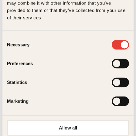
may combine it with other information that you’ve
provided to them or that they’ve collected from your use
Flere utdrag
of their services.
Se alle artikler
Consent
Necessary
Selection
Preferences
Statistics
Marketing
Eksklusivt utdrag fra ny bok i
Millennium-serien: Gaupas klo
Allow all