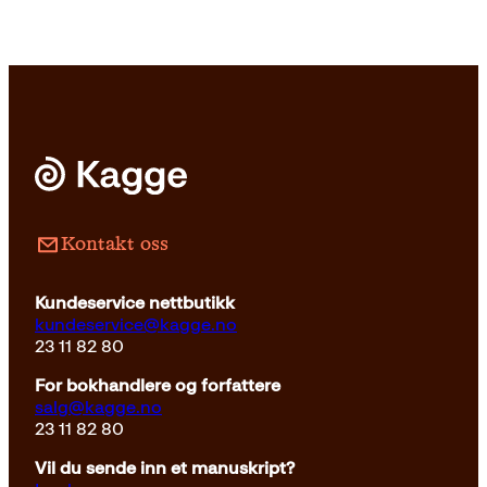
Innbundet
399
kr
Kjøp
Kontakt oss
Kundeservice nettbutikk
kundeservice@kagge.no
23 11 82 80
For bokhandlere og forfattere
salg@kagge.no
23 11 82 80
Vil du sende inn et manuskript?