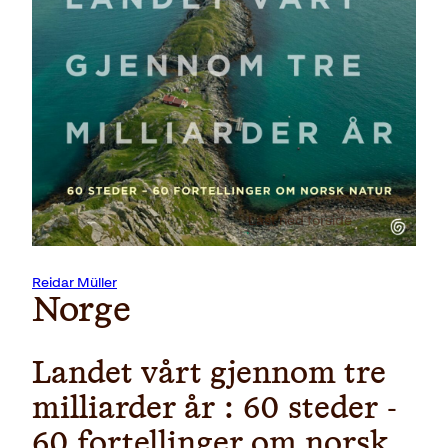
Last ned forside
Reidar Müller
Norge
Landet vårt gjennom tre
milliarder år : 60 steder -
60 fortellinger om norsk