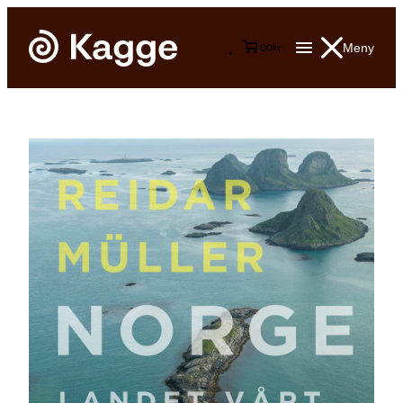
Meny
0
0
kr