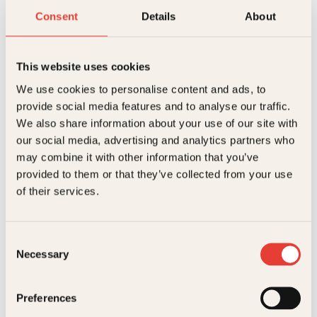
antall
Reduser
Øk
Consent
Details
About
mengden
mengden
This website uses cookies
På lager
Beskrivelse
We use cookies to personalise content and ads, to
provide social media features and to analyse our traffic.
Ekstra detaljer
Beskrivelse
We also share information about your use of our site with
our social media, advertising and analytics partners who
may combine it with other information that you’ve
Forfattere
Reidar Müller
Hva kan de norske landskapene fortelle oss om
provided to them or that they’ve collected from your use
Norges tre milliarder år lange historie?
Forlag
Kagge Forlag AS,
of their services.
Reidar Müller tar oss med på en reise på kryss og
Relaterte produkter
tvers i landet vårt og langt tilbake i tid, og avdekker
Målgruppe
Voksen
mer av vår eldste historie.
Consent
Språk
nob
Necessary
Selection
ISBN
9788248933021
Preferences
Utgivelsesår
2023