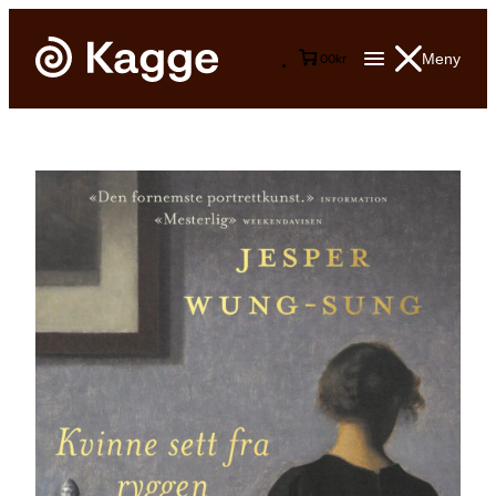
Meny
0
0
kr