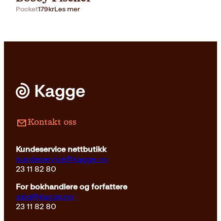
Pocket
179
kr
Les mer
Pocket
179
kr
Kjøp
Kontakt oss
Kundeservice nettbutikk
kundeservice@kagge.no
23 11 82 80
For bokhandlere og forfattere
salg@kagge.no
23 11 82 80