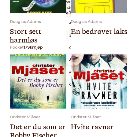
romanforfatteren Jesper Wung-Sung snur Ida mot
oss, og et dypt fascinerende menneske og en helt
Bokformat
Innbundet
spesiell kjærlighetshistorie åpenbarer seg.
Douglas Adams
Douglas Adams
Antall sider
447
Stort sett
En bedrøvet laks
Litteraturtype
Skjønnlitteratur
harmløs
Pocket
179
kr
Kjøp
Vekt
0.59 kg
Dimensjoner
3.7 × 14.3 × 21.7 cm
Originaltittel
Kvinde set fra ryggen
Oversatt av
Cecilie Winger
Pocket
179
kr
Les mer
Christer Mjåset
Christer Mjåset
Det er du som er
Hvite ravner
Bobby Fischer