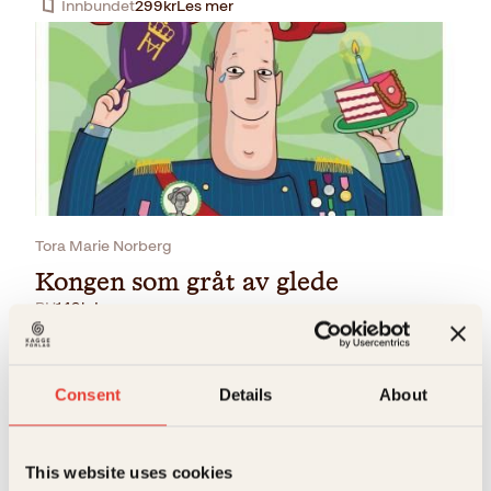
Innbundet
299
kr
Les mer
Tora Marie Norberg
Kongen som gråt av glede
BH
149
kr
Les mer
Consent
Details
About
This website uses cookies