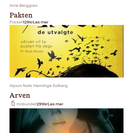
Arne Berggren
Pakten
Pocket
129
kr
Les mer
Alyson Noël, Henninge Solberg
Arven
Innbundet
299
kr
Les mer