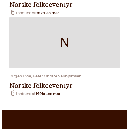
Norske folkeeventyr
Innbundet
99
kr
Les mer
N
Jørgen Moe, Peter Christen Asbjørnsen
Norske folkeeventyr
Innbundet
149
kr
Les mer