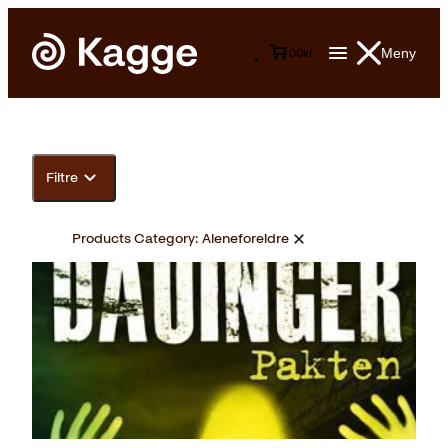
Meny
0
0
kr
Filtre
Products Category:
Aleneforeldre