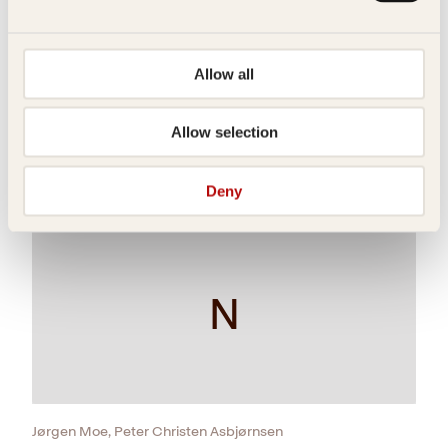
N
Allow all
Allow selection
Jørgen Moe, Peter Christen Asbjørnsen
Norske folkeeventyr
Deny
Innbundet
149
kr
Les mer
N
Jørgen Moe, Peter Christen Asbjørnsen