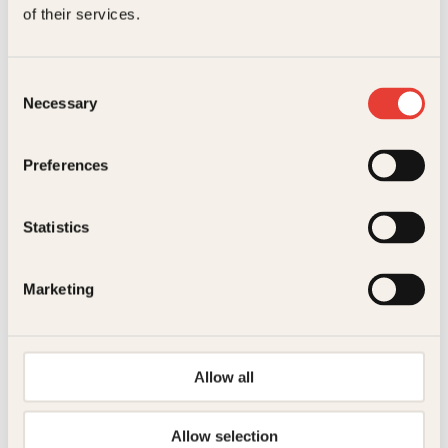
of their services.
Consent
Necessary
Selection
Preferences
Petter Pettersen
Høyt over bakken
Statistics
Innbundet
299
kr
Kjøp
Marketing
Allow all
Allow selection