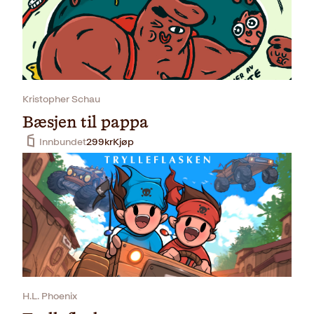
Kristopher Schau
Bæsjen til pappa
Innbundet
299
kr
Kjøp
H.L. Phoenix