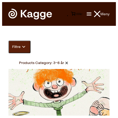
Meny
0
0
kr
Filtre
Products Category:
3–6 år