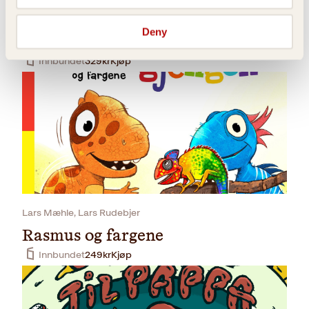
Lars Mæhle, Lars Rudebjer
Deny
Sumpskogen Grand Prix
Innbundet
329
kr
Kjøp
Lars Mæhle, Lars Rudebjer
Rasmus og fargene
Innbundet
249
kr
Kjøp