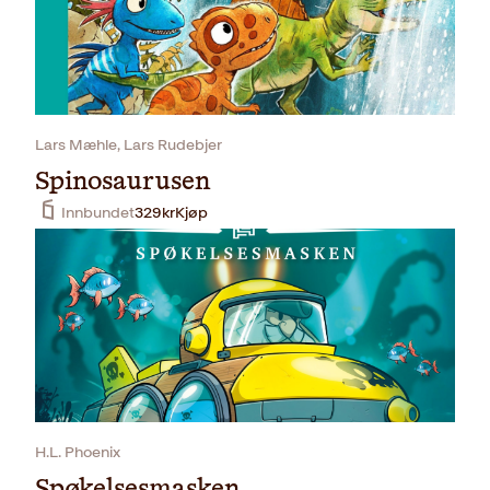
Lars Mæhle, Lars Rudebjer
Spinosaurusen
Innbundet
329
kr
Kjøp
H.L. Phoenix
Spøkelsesmasken