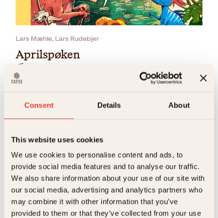
Lars Mæhle, Lars Rudebjer
Aprilspøken
Innbundet
329
kr
Kjøp
Consent
Details
About
This website uses cookies
We use cookies to personalise content and ads, to
provide social media features and to analyse our traffic.
Lars Mæhle, Lars Rudebjer
We also share information about your use of our site with
our social media, advertising and analytics partners who
Flaggermusgrotten
may combine it with other information that you’ve
Innbundet
329
kr
Kjøp
provided to them or that they’ve collected from your use