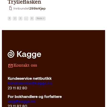
Trylleflasken
Innbundet
299
kr
Kjøp
1
2
3
…
6
Neste →
Kontakt oss
Kundeservice nettbutikk
kundeservice@kagge.no
23 11 82 80
For bokhandlere og forfattere
salg@kagge.no
23 11 82 80