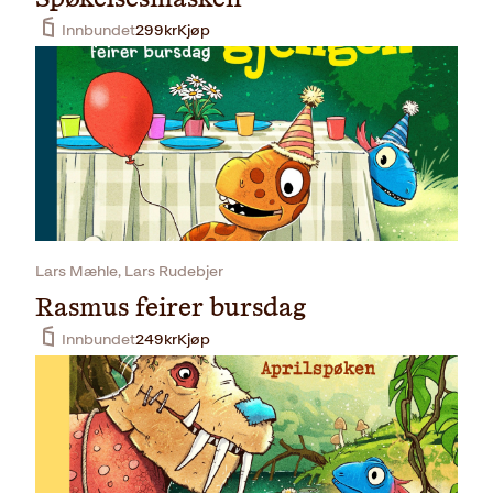
Innbundet
299
kr
Kjøp
Lars Mæhle, Lars Rudebjer
Rasmus feirer bursdag
Innbundet
249
kr
Kjøp