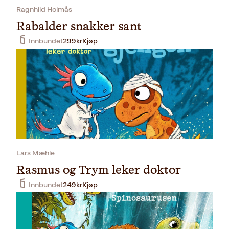
Ragnhild Holmås
Rabalder snakker sant
Innbundet
299
kr
Kjøp
Lars Mæhle
Rasmus og Trym leker doktor
Innbundet
249
kr
Kjøp