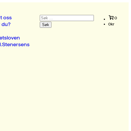
Søk
t oss
0
etter:
r du?
0
kr
etsloven
.Stenersens