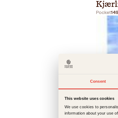
Kjærl
Pocket
14
Consent
Annette S
Pax
This website uses cookies
We use cookies to personalis
Innbun
information about your use of