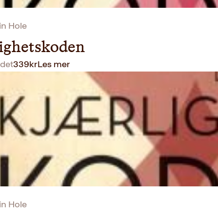
in Hole
ighetskoden
det
339
kr
Les mer
in Hole