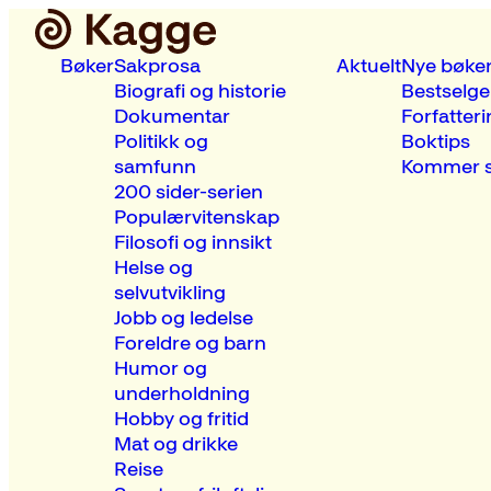
Bøker
Sakprosa
Aktuelt
Nye bøke
Biografi og historie
Bestselge
Dokumentar
Forfatteri
Politikk og
Boktips
samfunn
Kommer s
200 sider-serien
Populærvitenskap
Filosofi og innsikt
Helse og
selvutvikling
Jobb og ledelse
Foreldre og barn
Humor og
underholdning
Hobby og fritid
Mat og drikke
Reise