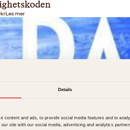
ighetskoden
9
kr
Les mer
Details
jursen
e content and ads, to provide social media features and to analy
det
299
kr
Les mer
 our site with our social media, advertising and analytics partn