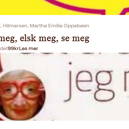
. Hilmersen, Marthe Emilie Oppebøen
meg, elsk meg, se meg
det
99
kr
Les mer