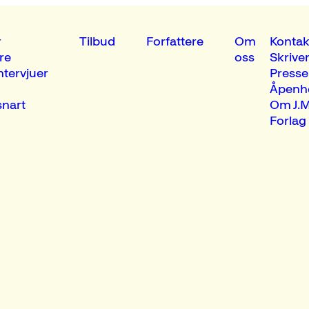
r
Tilbud
Forfattere
Om
Kontak
re
oss
Skrive
ntervjuer
Presse
Åpenh
nart
Om J.M
Forlag