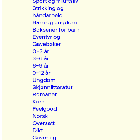
Sport og friluftsliv
Strikking og
håndarbeid
Barn og ungdom
Bokserier for barn
Eventyr og
Gavebøker
0–3 år
3–6 år
6–9 år
9–12 år
Ungdom
Skjønnlitteratur
Romaner
Krim
Feelgood
Norsk
Oversatt
Dikt
Gave- og