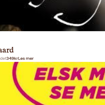
aard
det
349
kr
Les mer