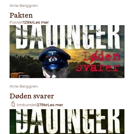
Arne Berggren
Pakten
Pocket
129
kr
Les mer
Arne Berggren
Døden svarer
Innbundet
279
kr
Les mer