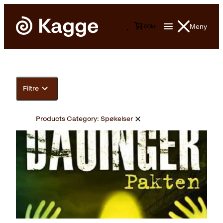
Meny
0
0
kr
Filtre
Products Category:
Spøkelser