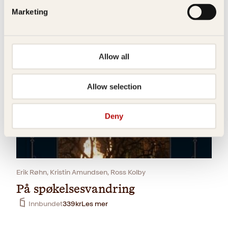
Marketing
Arne Berggren
Ute av tiden
Allow all
Innbundet
299
kr
Les mer
Allow selection
Deny
Erik Røhn, Kristin Amundsen, Ross Kolby
På spøkelsesvandring
Innbundet
339
kr
Les mer