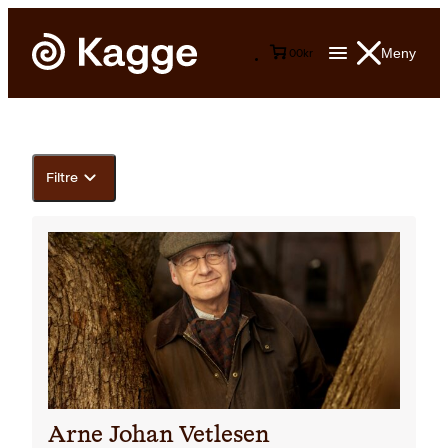
Meny
0
0
kr
Filtre
Arne Johan Vetlesen