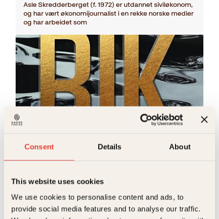
Asle Skredderberget (f. 1972) er utdannet siviløkonom,
og har vært økonomijournalist i en rekke norske medier
og har arbeidet som
Asle Skredderberget
Consent
Details
About
Usannsynlig rik
Pocket
229
kr
Kjøp
This website uses cookies
We use cookies to personalise content and ads, to
provide social media features and to analyse our traffic.