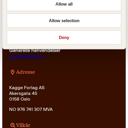
23 11 82 80
Allow all
For bokhandlere og forfattere
salg@kagge.no
Allow selection
23 11 82 80
Vil du sende inn et manuskript?
Deny
Les her
Generelle henvendelser
post@kagge.no
Adresse
Kagge Forlag AS
Akersgata 45
0158 Oslo
NO 976 741 307 MVA
Vilkår