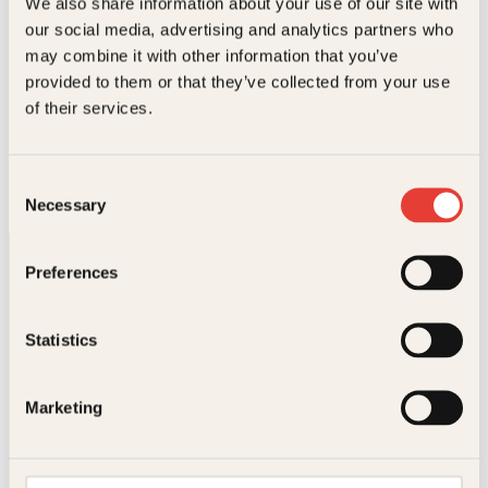
We also share information about your use of our site with
our social media, advertising and analytics partners who
may combine it with other information that you’ve
provided to them or that they’ve collected from your use
Asle Skredderberget
of their services.
Usannsynlig rik
Innbundet
399
kr
Les mer
Consent
Necessary
Selection
Preferences
Statistics
Kontakt oss
Marketing
Kundeservice nettbutikk
kundeservice@kagge.no