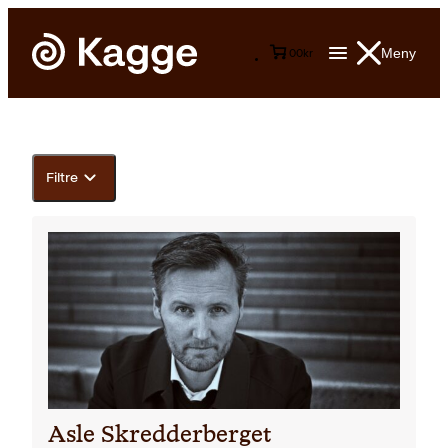
Meny
0
0
kr
Filtre
Asle Skredderberget