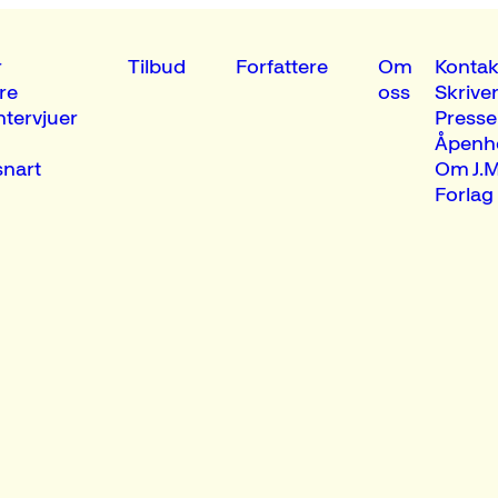
r
Tilbud
Forfattere
Om
Kontak
re
oss
Skrive
ntervjuer
Presse
Åpenh
nart
Om J.M
Forlag