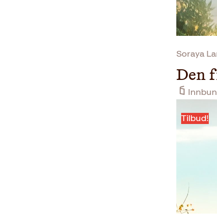
Soraya L
Den f
Innbun
Tilbud!