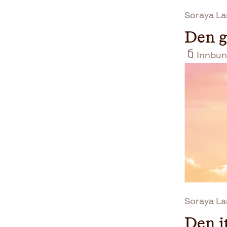
Soraya L
Den g
Innbun
Soraya L
Den i