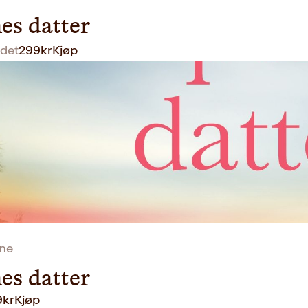
es datter
det
299
kr
Kjøp
ane
es datter
9
kr
Kjøp