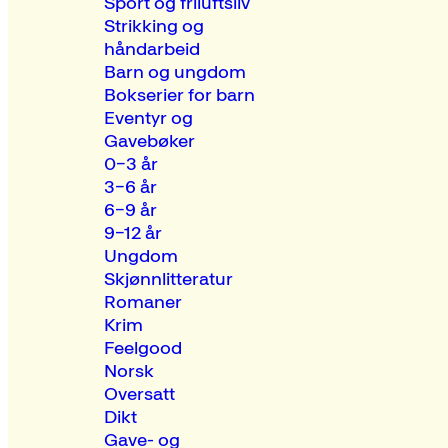
Sport og friluftsliv
Strikking og
håndarbeid
Barn og ungdom
Bokserier for barn
Eventyr og
Gavebøker
0–3 år
3–6 år
6–9 år
9–12 år
Ungdom
Skjønnlitteratur
Romaner
Krim
Feelgood
Norsk
Oversatt
Dikt
Gave- og