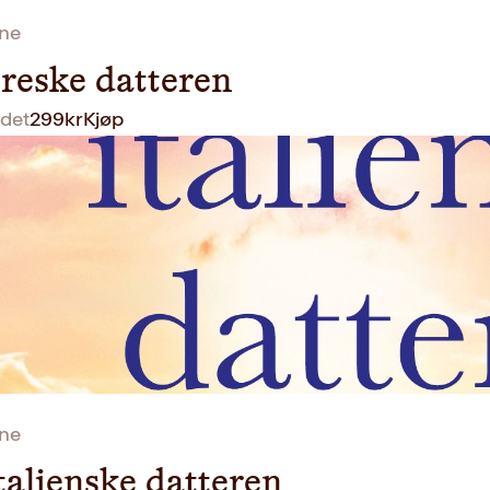
ane
reske datteren
det
299
kr
Kjøp
ane
talienske datteren