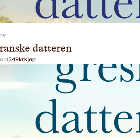
ane
ranske datteren
det
349
kr
Kjøp