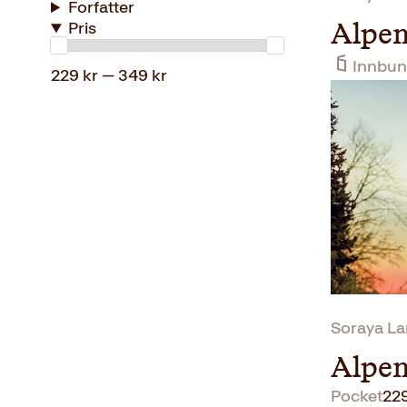
Forfatter
Pris
Alpen
Innbun
229 kr — 349 kr
Soraya L
Alpen
Pocket
22