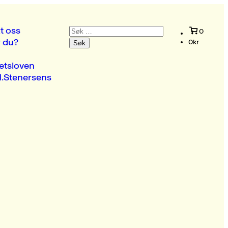
Søk
t oss
0
etter:
r du?
0
kr
etsloven
.Stenersens