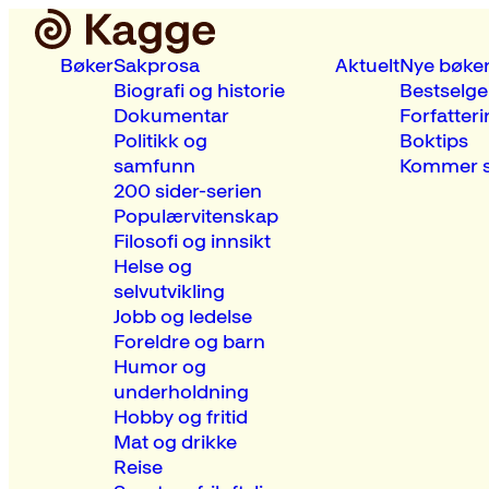
Bøker
Sakprosa
Aktuelt
Nye bøke
Biografi og historie
Bestselge
Dokumentar
Forfatteri
Politikk og
Boktips
samfunn
Kommer s
200 sider-serien
Populærvitenskap
Filosofi og innsikt
Helse og
selvutvikling
Jobb og ledelse
Foreldre og barn
Humor og
underholdning
Hobby og fritid
Mat og drikke
Reise