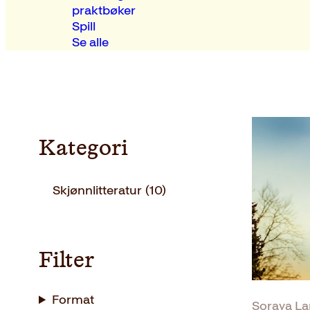
praktbøker
Spill
Se alle
Kategori
Skjønnlitteratur
(10)
Filter
Format
Soraya L