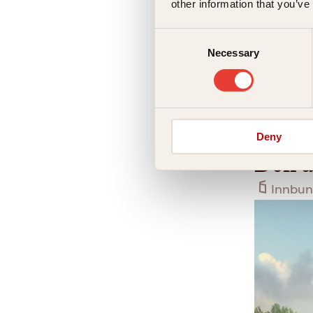
other information that you’ve
Consent
Necessary
Selection
Soraya L
Deny
Den a
Innbun