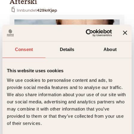
Afterski
Innbundet
429
kr
Kjøp
Consent
Details
About
This website uses cookies
Bernhard Ellefsen
We use cookies to personalise content and ads, to
Bernhard Ellefsen (f. 1984) er kulturredaktør i
provide social media features and to analyse our traffic.
Morgenbladet, hvor han også har vært litteraturkritiker i
We also share information about your use of our site with
en årrekke. Han er kåret til Årets kritiker av…
our social media, advertising and analytics partners who
may combine it with other information that you’ve
provided to them or that they’ve collected from your use
of their services.