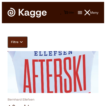
Meny
0
0
kr
Filtre
Bernhard Ellefsen