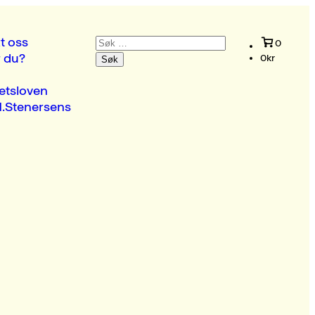
Søk
t oss
0
etter:
r du?
0
kr
etsloven
.Stenersens