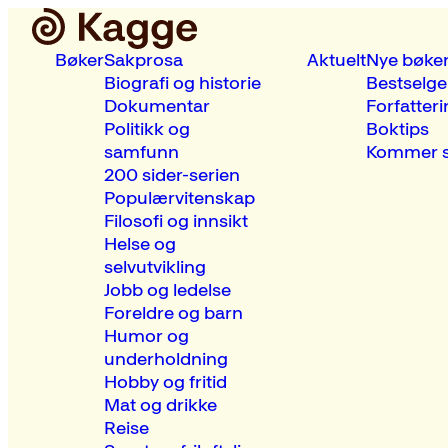
Bøker
Sakprosa
Aktuelt
Nye bøke
Biografi og historie
Bestselge
Dokumentar
Forfatteri
Politikk og
Boktips
samfunn
Kommer s
200 sider-serien
Populærvitenskap
Filosofi og innsikt
Helse og
selvutvikling
Jobb og ledelse
Foreldre og barn
Humor og
underholdning
Hobby og fritid
Mat og drikke
Reise