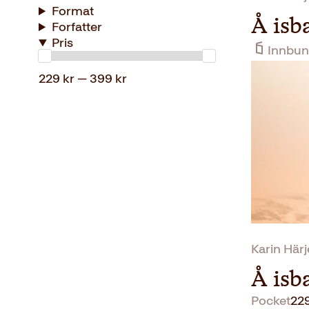
Format
Å isba
Forfatter
Pris
Innbun
229 kr — 399 kr
Karin Här
Å isba
Pocket
22