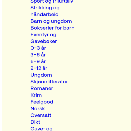
Sport og friluftsliv
Strikking og
håndarbeid
Barn og ungdom
Bokserier for barn
Eventyr og
Gavebøker
0–3 år
3–6 år
6–9 år
9–12 år
Ungdom
Skjønnlitteratur
Romaner
Krim
Feelgood
Norsk
Oversatt
Dikt
Gave- og