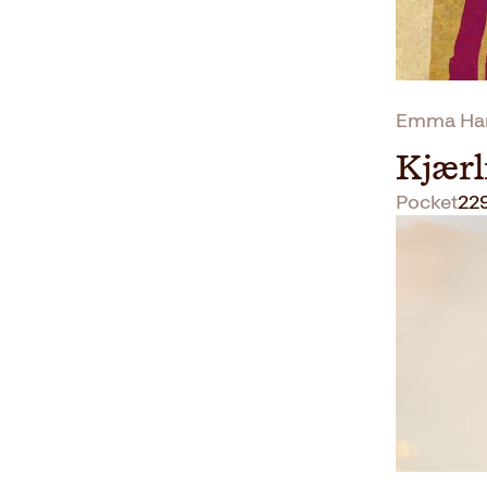
Emma Ha
Kjærl
Pocket
22