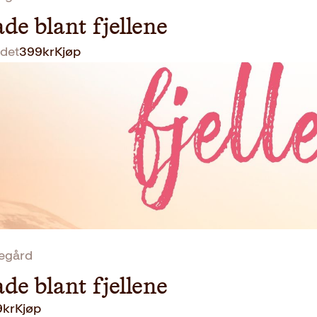
de blant fjellene
det
399
kr
Kjøp
jegård
de blant fjellene
9
kr
Kjøp