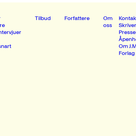
r
Tilbud
Forfattere
Om
Kontak
re
oss
Skrive
ntervjuer
Presse
Åpenh
nart
Om J.M
Forlag