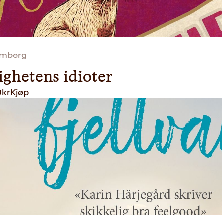
mberg
ighetens idioter
9
kr
Kjøp