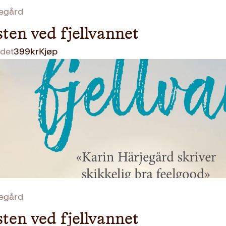
jegård
sten ved fjellvannet
det
399
kr
Kjøp
jegård
sten ved fjellvannet