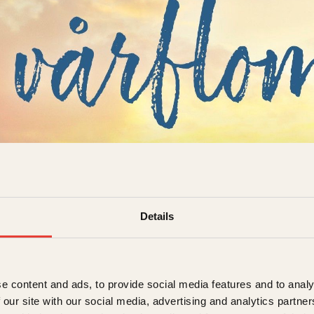
jegård
Details
ren og vårflommen
det
399
kr
Kjøp
e content and ads, to provide social media features and to analy
 our site with our social media, advertising and analytics partn