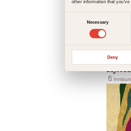
other information that you’ve
Consent
Necessary
Selection
Emma Ha
Deny
Kjærl
Innbun