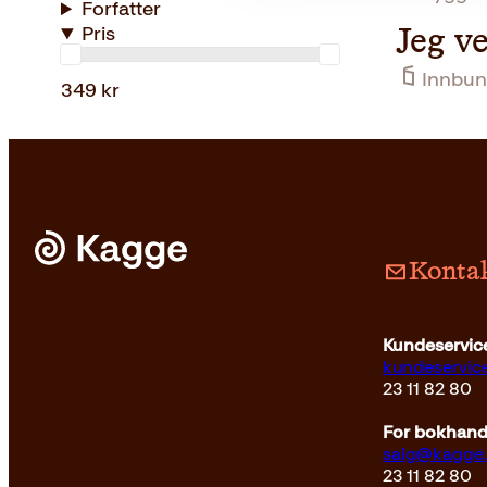
Forfatter
Pris
Jeg ve
Innbun
349 kr
Kontak
Kundeservice
kundeservi
23 11 82 80
For bokhandl
salg@kagge
23 11 82 80