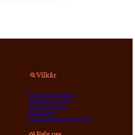
Vilkår
Vilkår og betingelser
Angrerett og retur
Frakt og levering
Personvern
Retningslinjer for bruk av KI
Følg oss