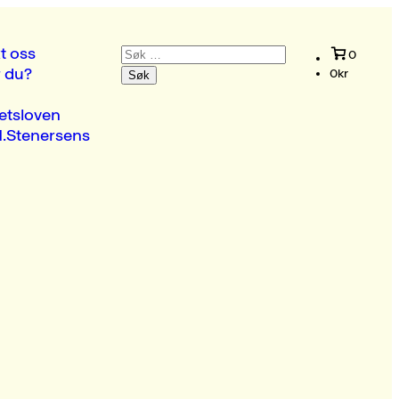
Søk
t oss
0
etter:
r du?
0
kr
etsloven
.Stenersens