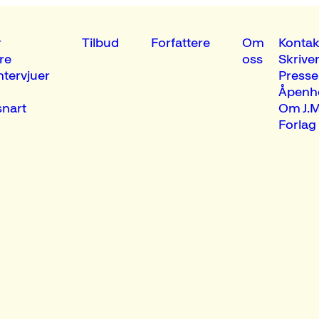
r
Tilbud
Forfattere
Om
Kontak
re
oss
Skrive
ntervjuer
Presse
Åpenh
nart
Om J.M
Forlag