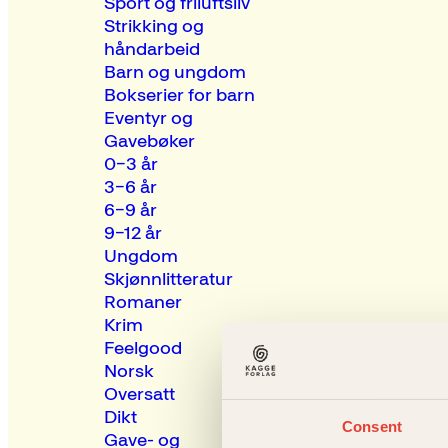
Sport og friluftsliv
Strikking og
håndarbeid
Barn og ungdom
Bokserier for barn
Eventyr og
Gavebøker
0–3 år
3–6 år
6–9 år
9–12 år
Ungdom
Skjønnlitteratur
Romaner
Krim
Feelgood
Norsk
Oversatt
Dikt
Consent
Gave- og