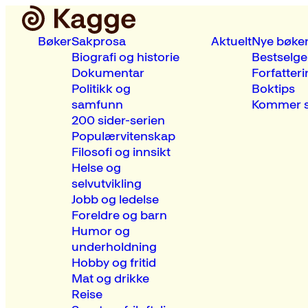
Bøker
Sakprosa
Aktuelt
Nye bøke
Biografi og historie
Bestselge
Dokumentar
Forfatteri
Politikk og
Boktips
samfunn
Kommer s
200 sider-serien
Populærvitenskap
Filosofi og innsikt
Helse og
selvutvikling
Jobb og ledelse
Foreldre og barn
Humor og
underholdning
Hobby og fritid
Mat og drikke
Reise