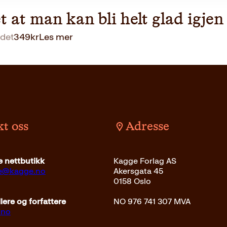
t at man kan bli helt glad igjen
det
349
kr
Les mer
t oss
Adresse
 nettbutikk
Kagge Forlag AS
ce@kagge.no
Akersgata 45
0158 Oslo
ere og forfattere
NO 976 741 307 MVA
.no