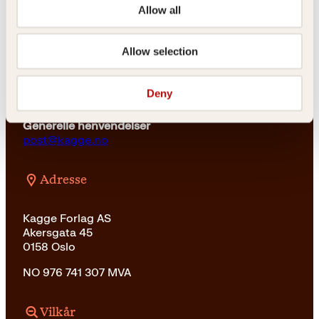
23 11 82 80
Allow all
For bokhandlere og forfattere
salg@kagge.no
Allow selection
23 11 82 80
Vil du sende inn et manuskript?
Deny
Les her
Generelle henvendelser
post@kagge.no
Adresse
Kagge Forlag AS
Akersgata 45
0158 Oslo
NO 976 741 307 MVA
Vilkår