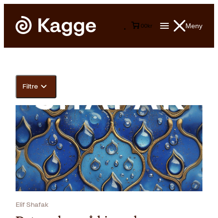
Meny
0
0
kr
Filtre
Elif Shafak