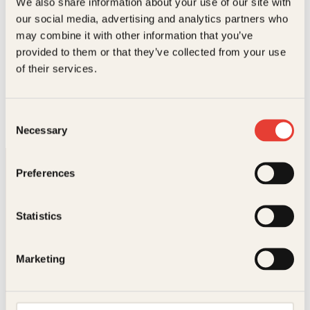
We also share information about your use of our site with
our social media, advertising and analytics partners who
may combine it with other information that you’ve
provided to them or that they’ve collected from your use
Elif Shafak
of their services.
Elif Shafak er en prisbelønt britisk-tyrkisk forfatter og
historieforteller. Hun har utgitt 21 bøker, hvorav 13 er
romaner, og bøkene hennes er oversatt til…
Consent
Necessary
Selection
Preferences
Statistics
Kontakt oss
Marketing
Kundeservice nettbutikk
kundeservice@kagge.no