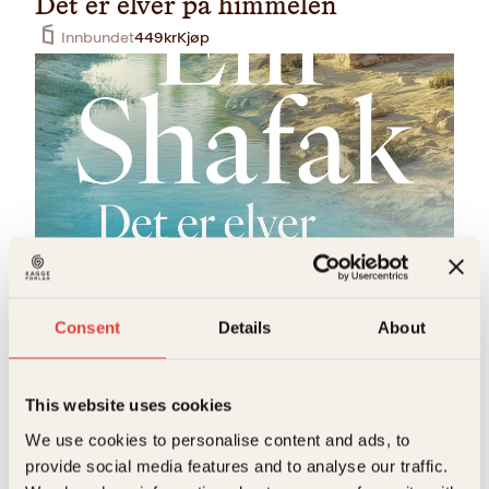
Det er elver på himmelen
Innbundet
449
kr
Kjøp
Elif Shafak
Det er elver på himmelen
Consent
Details
About
Pocket
249
kr
Kjøp
This website uses cookies
We use cookies to personalise content and ads, to
provide social media features and to analyse our traffic.