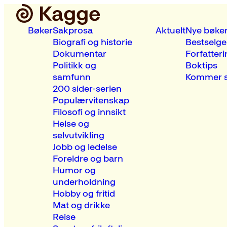
Bøker
Sakprosa
Aktuelt
Nye bøke
Biografi og historie
Bestselge
Dokumentar
Forfatteri
Politikk og
Boktips
samfunn
Kommer s
200 sider-serien
Populærvitenskap
Filosofi og innsikt
Helse og
selvutvikling
Jobb og ledelse
Foreldre og barn
Humor og
underholdning
Hobby og fritid
Mat og drikke
Reise