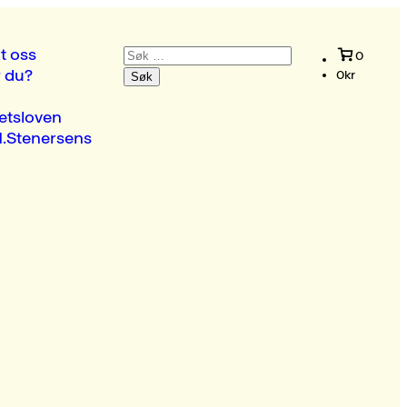
Søk
t oss
0
etter:
r du?
0
kr
etsloven
.Stenersens