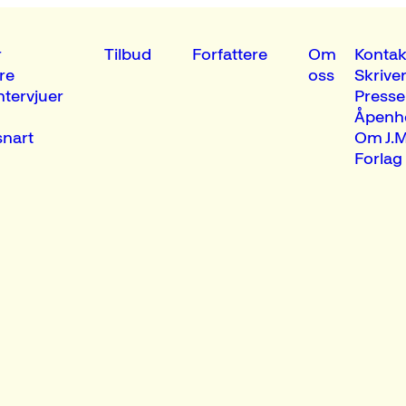
r
Tilbud
Forfattere
Om
Kontak
re
oss
Skrive
ntervjuer
Presse
Åpenh
nart
Om J.M
Forlag