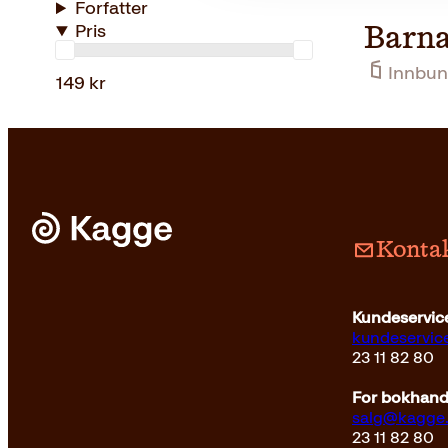
Forfatter
Pris
Barna
Innbun
149 kr
Kontak
Kundeservice
kundeservi
23 11 82 80
For bokhandl
salg@kagge
23 11 82 80