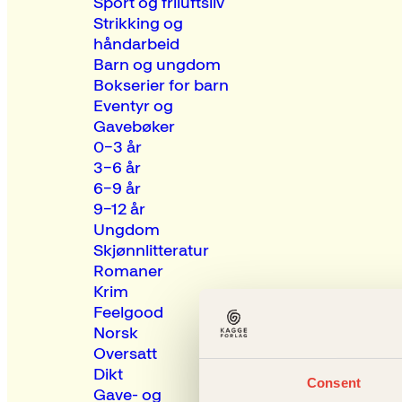
Sport og friluftsliv
Strikking og
håndarbeid
Barn og ungdom
Bokserier for barn
Eventyr og
Gavebøker
0–3 år
3–6 år
6–9 år
9–12 år
Ungdom
Skjønnlitteratur
Romaner
Krim
Feelgood
Norsk
Oversatt
Dikt
Consent
Gave- og