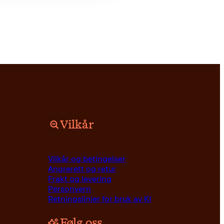
Vilkår
Vilkår og betingelser
Angrerett og retur
Frakt og levering
Personvern
Retningslinjer for bruk av KI
Følg oss