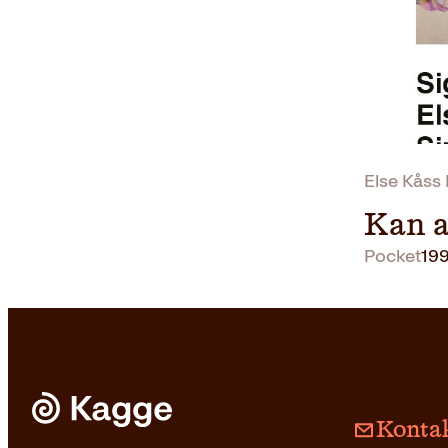
Else Kåss 
Kan a
Pocket
19
Kontak