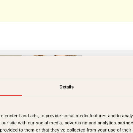
Else Kåss 
Details
I tillegg til å være 
Furuseth (f. 1980) s
e content and ads, to provide social media features and to analy
 our site with our social media, advertising and analytics partn
 provided to them or that they’ve collected from your use of their