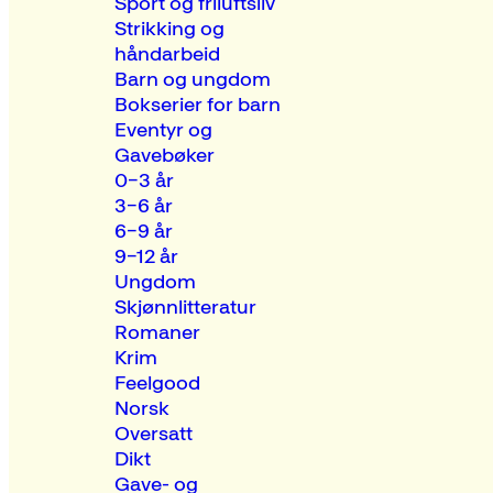
Sport og friluftsliv
Strikking og
håndarbeid
Barn og ungdom
Bokserier for barn
Eventyr og
Gavebøker
0–3 år
3–6 år
6–9 år
9–12 år
Ungdom
Skjønnlitteratur
Romaner
Krim
Feelgood
Norsk
Oversatt
Dikt
Gave- og