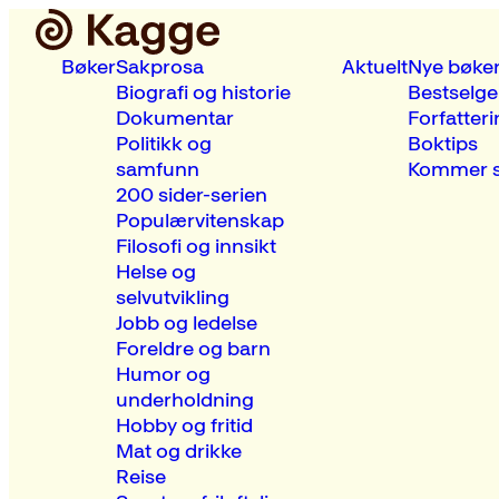
Bøker
Sakprosa
Aktuelt
Nye bøke
Biografi og historie
Bestselge
Dokumentar
Forfatteri
Politikk og
Boktips
samfunn
Kommer s
200 sider-serien
Populærvitenskap
Filosofi og innsikt
Helse og
selvutvikling
Jobb og ledelse
Foreldre og barn
Humor og
underholdning
Hobby og fritid
Mat og drikke
Reise