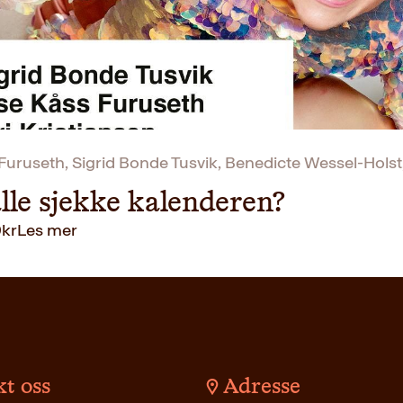
Furuseth, Sigrid Bonde Tusvik, Benedicte Wessel-Holst, 
lle sjekke kalenderen?
9
kr
Les mer
t oss
Adresse