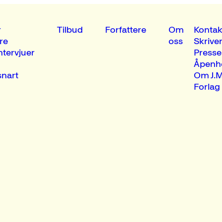
r
Tilbud
Forfattere
Om
Kontak
re
oss
Skrive
ntervjuer
Presse
Åpenh
nart
Om J.M
Forlag