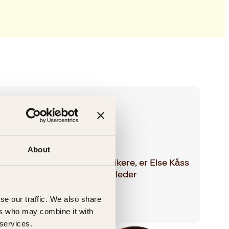
Furuseth
About
en av Norges mest kjente komikere, er Else Kåss
kuespiller, reporter, programleder
se our traffic. We also share
ers who may combine it with
 services.