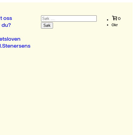
Søk
t oss
0
etter:
r du?
0
kr
etsloven
.Stenersens