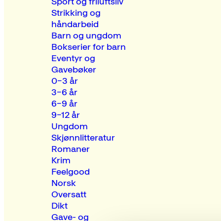
Sport og friluftsliv
Strikking og
håndarbeid
Barn og ungdom
Bokserier for barn
Eventyr og
Gavebøker
0–3 år
3–6 år
6–9 år
9–12 år
Ungdom
Skjønnlitteratur
Romaner
Krim
Feelgood
Norsk
Oversatt
Dikt
Gave- og