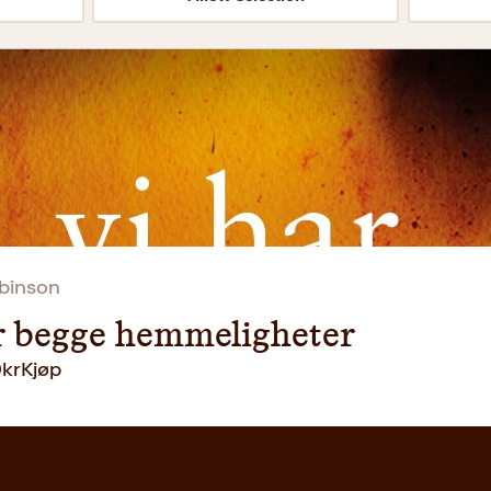
binson
r begge hemmeligheter
9
kr
Kjøp