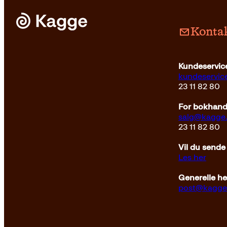
Kontak
Kundeservice
kundeservi
23 11 82 80
For bokhandl
salg@kagge
23 11 82 80
Vil du sende
Les her
Generelle h
post@kagge