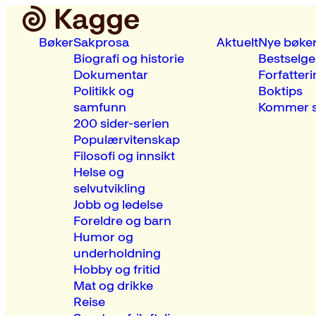
Bøker
Sakprosa
Aktuelt
Nye bøke
Biografi og historie
Bestselge
Dokumentar
Forfatteri
Politikk og
Boktips
samfunn
Kommer s
200 sider-serien
Populærvitenskap
Filosofi og innsikt
Helse og
selvutvikling
Jobb og ledelse
Foreldre og barn
Humor og
underholdning
Hobby og fritid
Mat og drikke
Reise