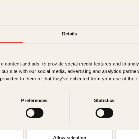
Details
e content and ads, to provide social media features and to analy
 our site with our social media, advertising and analytics partn
 provided to them or that they’ve collected from your use of their
Emma Robi
Emma Robinson er en
Preferences
Statistics
underholdningsroman
vennskap – selv und
Allow selection