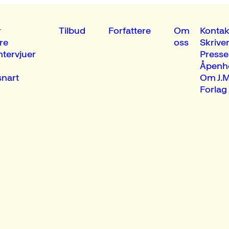
r
Tilbud
Forfattere
Om
Kontak
re
oss
Skrive
ntervjuer
Presse
Åpenh
nart
Om J.M
Forlag