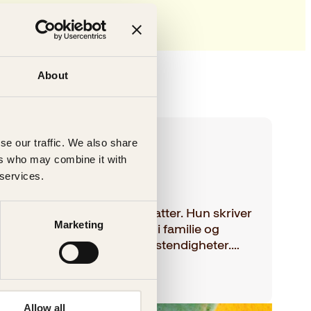
About
se our traffic. We also share
ers who may combine it with
 services.
nson
 bestselgende britisk forfatter. Hun skriver
Marketing
er som utforsker kraften i familie og
er de mest utfordrende omstendigheter.…
Allow all