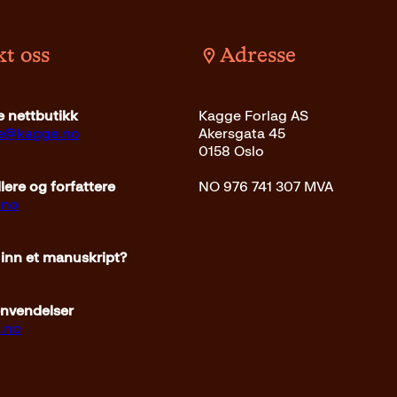
t oss
Adresse
 nettbutikk
Kagge Forlag AS
ce@kagge.no
Akersgata 45
0158 Oslo
ere og forfattere
NO 976 741 307 MVA
.no
 inn et manuskript?
envendelser
.no