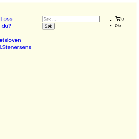
Søk
t oss
0
etter:
r du?
0
kr
etsloven
.Stenersens