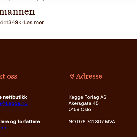
rmannen
det
349
kr
Les mer
t oss
Adresse
 nettbutikk
Kagge Forlag AS
ce@kagge.no
Akersgata 45
0158 Oslo
ere og forfattere
NO 976 741 307 MVA
.no