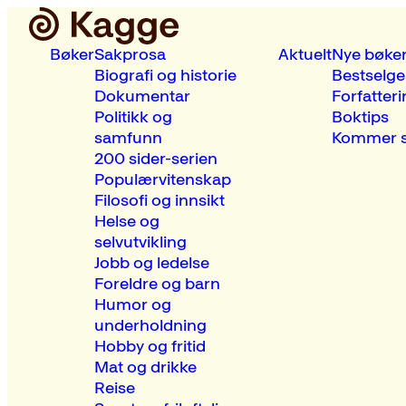
Bøker
Sakprosa
Aktuelt
Nye bøke
Biografi og historie
Bestselge
Dokumentar
Forfatteri
Politikk og
Boktips
samfunn
Kommer s
200 sider-serien
Populærvitenskap
Filosofi og innsikt
Helse og
selvutvikling
Jobb og ledelse
Foreldre og barn
Humor og
underholdning
Hobby og fritid
Mat og drikke
Reise