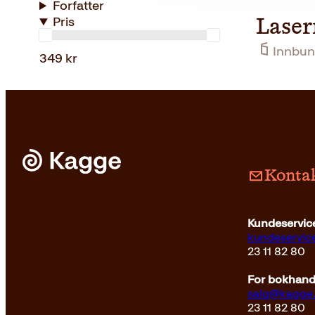
Forfatter
Pris
Lase
Innbun
349 kr
Kontak
Kundeservice
kundeservi
23 11 82 80
For bokhandl
salg@kagge
23 11 82 80