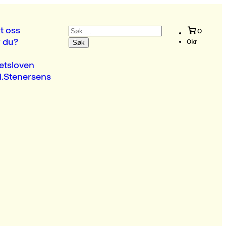
Søk
t oss
0
etter:
r du?
0
kr
etsloven
.Stenersens