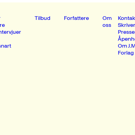
r
Tilbud
Forfattere
Om
Kontak
re
oss
Skrive
ntervjuer
Presse
Åpenh
nart
Om J.M
Forlag