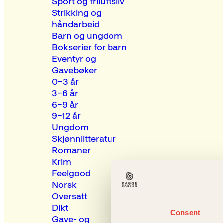
Sport og friluftsliv
Strikking og
håndarbeid
Barn og ungdom
Bokserier for barn
Eventyr og
Gavebøker
0–3 år
3–6 år
6–9 år
9–12 år
Ungdom
Skjønnlitteratur
Romaner
Krim
Feelgood
Norsk
Oversatt
Dikt
Consent
Gave- og