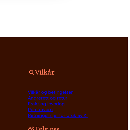
Vilkår
Vilkår og betingelser
Angrerett og retur
Frakt og levering
Personvern
Retningslinjer for bruk av KI
Følg oss