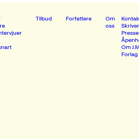
r
Tilbud
Forfattere
Om
Kontak
re
oss
Skrive
ntervjuer
Presse
Åpenh
nart
Om J.M
Forlag