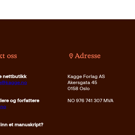
t oss
Adresse
 nettbutikk
Kagge Forlag AS
ce@kagge.no
Akersgata 45
0158 Oslo
ere og forfattere
NO 976 741 307 MVA
.no
 inn et manuskript?