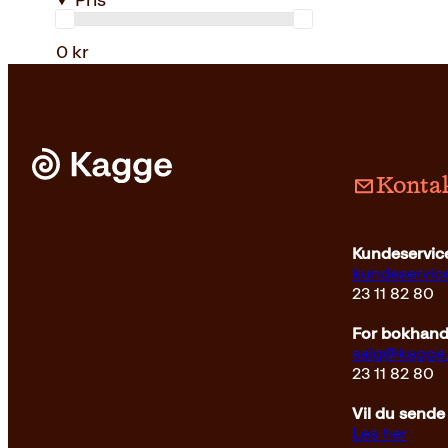
Pris
0 kr
Kontak
Kundeservice
kundeservi
23 11 82 80
For bokhandl
salg@kagge
23 11 82 80
Vil du sende
Les her