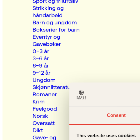
Sport og friluftsliv
Strikking og
håndarbeid
Barn og ungdom
Bokserier for barn
Eventyr og
Gavebøker
0–3 år
3–6 år
6–9 år
9–12 år
Ungdom
Skjønnlitteratur
Romaner
Krim
Feelgood
Consent
Norsk
Oversatt
Dikt
This website uses cookies
Gave- og