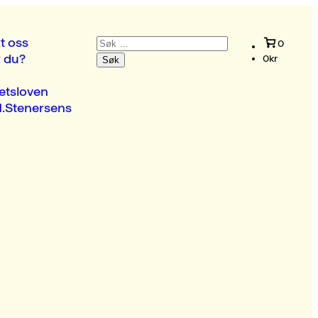
Søk
t oss
0
etter:
r du?
0
kr
etsloven
.Stenersens