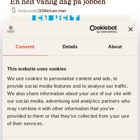
En helt vanlig dag på jobben
Innbundet
339
kr
Les mer
Consent
Details
About
This website uses cookies
We use cookies to personalise content and ads, to
Håvard Melnæs
provide social media features and to analyse our traffic.
En helt vanlig dag på jobben
We also share information about your use of our site with
Pocket
129
kr
Les mer
our social media, advertising and analytics partners who
may combine it with other information that you’ve
provided to them or that they’ve collected from your use
of their services.