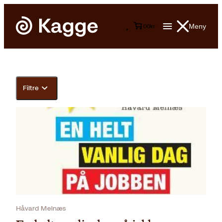
Meny
0
0
kr
Filtre
Håvard Melnæs