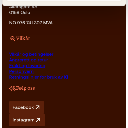
Kagge Forlag AS
Akersgata 45
0158 Oslo
NO 976 741 307 MVA
Vilkår
Vilkår og betingelser
Angrerett og retur
Frakt og levering
Personvern
Retningslinjer for bruk av KI
Følg oss
Facebook
Instagram