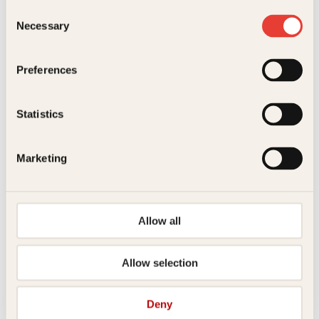
Consent
Necessary
Selection
Kontakt oss
Preferences
Kundeservice nettbutikk
kundeservice@kagge.no
23 11 82 80
Statistics
For bokhandlere og forfattere
salg@kagge.no
Marketing
23 11 82 80
Vil du sende inn et manuskript?
Les her
Allow all
Generelle henvendelser
post@kagge.no
Allow selection
Adresse
Deny