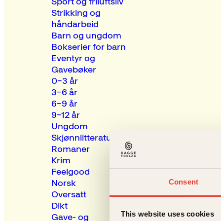
Sport og friluftsliv
Strikking og
håndarbeid
Barn og ungdom
Bokserier for barn
Eventyr og
Gavebøker
0–3 år
3–6 år
6–9 år
9–12 år
Ungdom
Skjønnlitteratur
Romaner
Krim
Feelgood
Consent
Norsk
Oversatt
Dikt
This website uses cookies
Gave- og