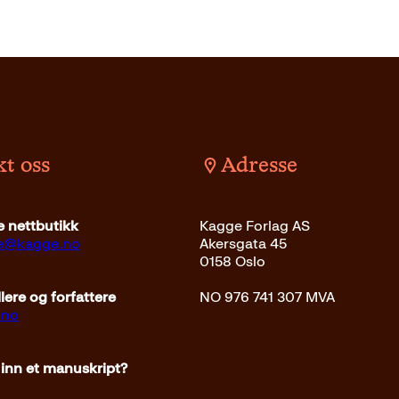
t oss
Adresse
 nettbutikk
Kagge Forlag AS
ce@kagge.no
Akersgata 45
0158 Oslo
ere og forfattere
NO 976 741 307 MVA
.no
 inn et manuskript?