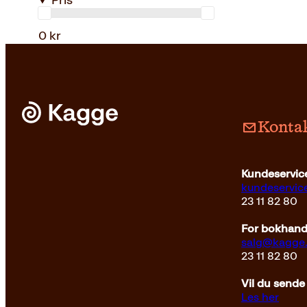
Pris
0 kr
Kontak
Kundeservice
kundeservi
23 11 82 80
For bokhandl
salg@kagge
23 11 82 80
Vil du sende
Les her