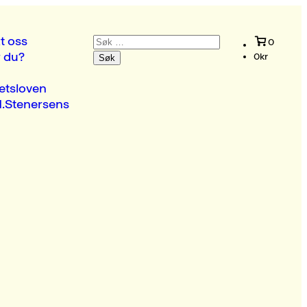
Søk
t oss
0
etter:
r du?
0
kr
etsloven
.Stenersens