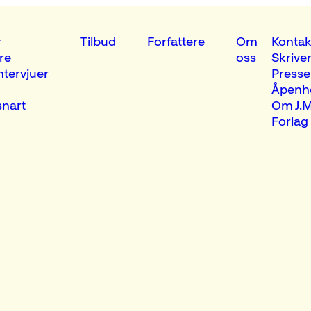
r
Tilbud
Forfattere
Om
Kontak
re
oss
Skrive
ntervjuer
Presse
Åpenh
nart
Om J.M
Forlag