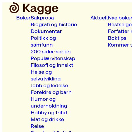
Bøker
Sakprosa
Aktuelt
Nye bøke
Biografi og historie
Bestselge
Dokumentar
Forfatteri
Politikk og
Boktips
samfunn
Kommer s
200 sider-serien
Populærvitenskap
Filosofi og innsikt
Helse og
selvutvikling
Jobb og ledelse
Foreldre og barn
Humor og
underholdning
Hobby og fritid
Mat og drikke
Reise