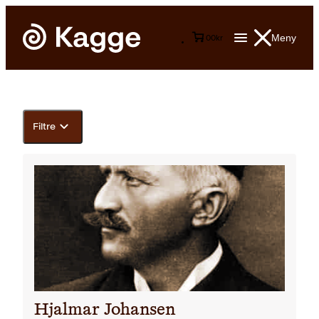
Meny
0
0
kr
Filtre
Hjalmar Johansen