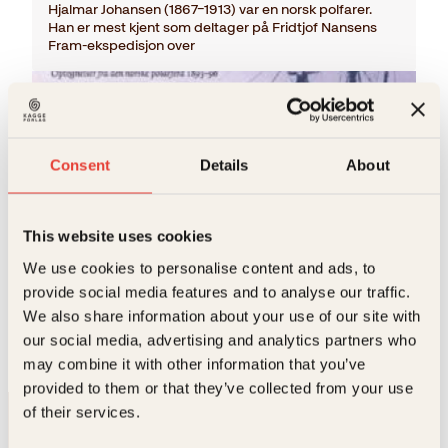
Hjalmar Johansen (1867–1913) var en norsk polfarer.
Han er mest kjent som deltager på Fridtjof Nansens
Fram-ekspedisjon over
Consent
Details
About
This website uses cookies
We use cookies to personalise content and ads, to
Hjalmar Johansen
provide social media features and to analyse our traffic.
Med Nansen mot Nordpolen
We also share information about your use of our site with
O
N
Innbundet
329
kr
288
kr
Kjøp
our social media, advertising and analytics partners who
p
å
may combine it with other information that you’ve
p
v
provided to them or that they’ve collected from your use
r
æ
i
r
of their services.
n
e
n
n