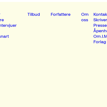
r
Tilbud
Forfattere
Om
Kontak
re
oss
Skrive
ntervjuer
Presse
Åpenh
nart
Om J.M
Forlag