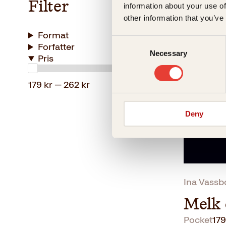
Filter
information about your use of
Melk 
other information that you’ve
Format
Innbun
Consent
Forfatter
Necessary
Selection
Pris
179 kr — 262 kr
Deny
Ina Vassb
Melk 
Pocket
179