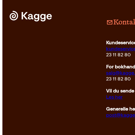
Kontak
Kundeservice
kundeservi
23 11 82 80
For bokhandl
salg@kagge
23 11 82 80
Vil du sende
Les her
Generelle h
post@kagge