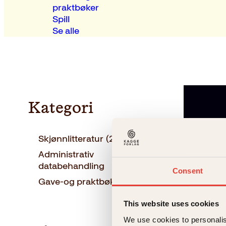
praktbøker
Spill
Se alle
Kategori
Skjønnlitteratur
(2)
Administrativ
(1
databehandling
)
Consent
Gave-og praktbøker
(1)
This website uses cookies
We use cookies to personalis
Rupi Kaur