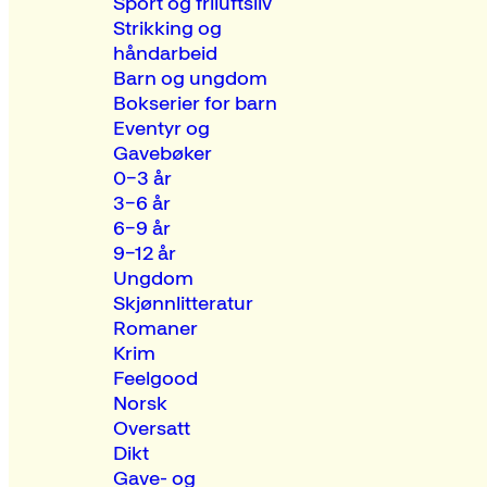
Sport og friluftsliv
Strikking og
håndarbeid
Barn og ungdom
Bokserier for barn
Eventyr og
Gavebøker
0–3 år
3–6 år
6–9 år
9–12 år
Ungdom
Skjønnlitteratur
Romaner
Krim
Feelgood
Norsk
Oversatt
Dikt
Gave- og