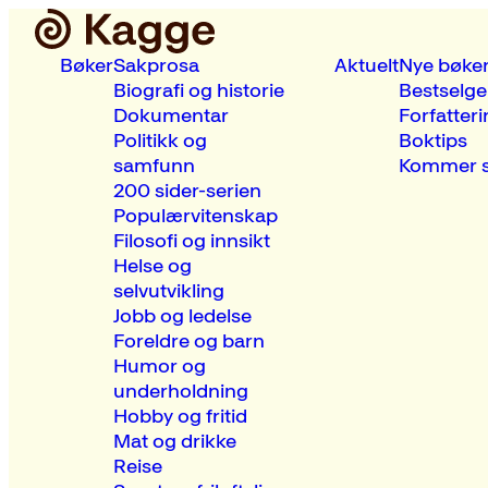
Bøker
Sakprosa
Aktuelt
Nye bøke
Biografi og historie
Bestselge
Dokumentar
Forfatteri
Politikk og
Boktips
samfunn
Kommer s
200 sider-serien
Populærvitenskap
Filosofi og innsikt
Helse og
selvutvikling
Jobb og ledelse
Foreldre og barn
Humor og
underholdning
Hobby og fritid
Mat og drikke
Reise