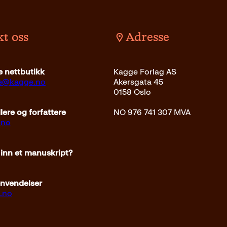
t oss
Adresse
 nettbutikk
Kagge Forlag AS
ce@kagge.no
Akersgata 45
0158 Oslo
ere og forfattere
NO 976 741 307 MVA
.no
 inn et manuskript?
envendelser
.no