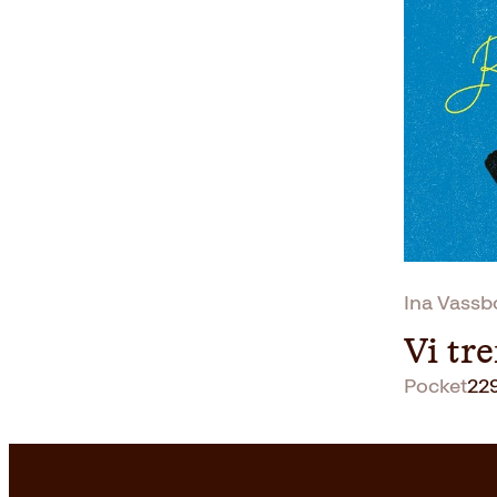
Ina Vassb
Vi tr
Pocket
22