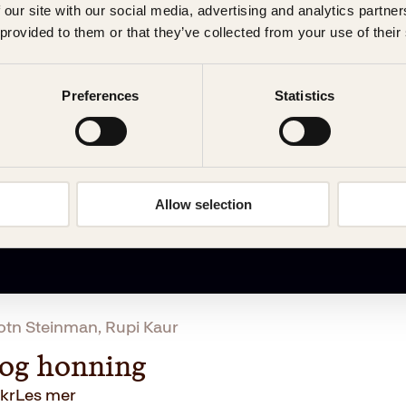
 our site with our social media, advertising and analytics partn
og honning
 provided to them or that they’ve collected from your use of their
O
N
det
299
kr
262
kr
Les mer
p
å
Preferences
Statistics
p
v
r
æ
i
r
n
e
n
n
Allow selection
e
d
l
e
i
p
g
r
p
i
r
s
otn Steinman, Rupi Kaur
i
e
s
r
og honning
v
:
kr
Les mer
a
2