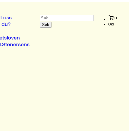
Søk
t oss
0
etter:
r du?
0
kr
etsloven
.Stenersens