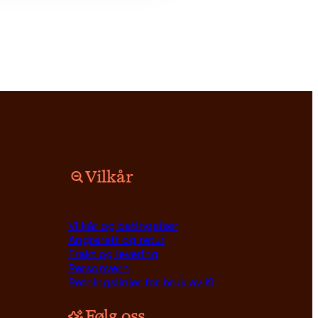
Vilkår
Vilkår og betingelser
Angrerett og retur
Frakt og levering
Personvern
Retningslinjer for bruk av KI
Følg oss