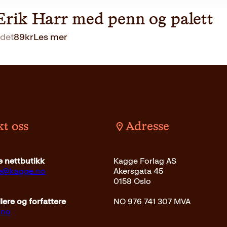
Erik Harr med penn og palett
det
89
kr
Les mer
t oss
Adresse
 nettbutikk
Kagge Forlag AS
ce@kagge.no
Akersgata 45
0158 Oslo
ere og forfattere
NO 976 741 307 MVA
.no