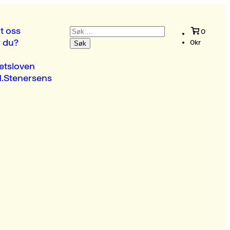
Søk
t oss
0
etter:
r du?
0
kr
etsloven
.Stenersens