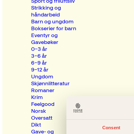
Sport og friluftsliv
Strikking og
håndarbeid
Barn og ungdom
Bokserier for barn
Eventyr og
Gavebøker
0–3 år
3–6 år
6–9 år
9–12 år
Ungdom
Skjønnlitteratur
Romaner
Krim
Feelgood
Norsk
Oversatt
Dikt
Consent
Gave- og