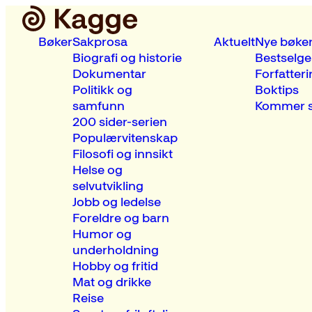
Bøker
Sakprosa
Aktuelt
Nye bøke
Biografi og historie
Bestselge
Dokumentar
Forfatteri
Politikk og
Boktips
samfunn
Kommer s
200 sider-serien
Populærvitenskap
Filosofi og innsikt
Helse og
selvutvikling
Jobb og ledelse
Foreldre og barn
Humor og
underholdning
Hobby og fritid
Mat og drikke
Reise