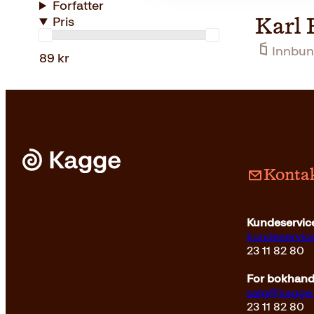
Forfatter
Pris
Karl 
Innbun
89 kr
Kontak
Kundeservice
kundeservi
23 11 82 80
For bokhandl
salg@kagge
23 11 82 80