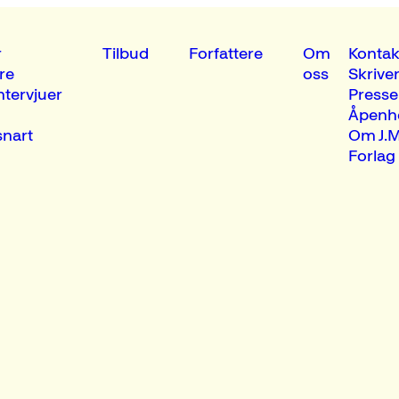
r
Tilbud
Forfattere
Om
Kontak
re
oss
Skrive
ntervjuer
Presse
Åpenh
nart
Om J.M
Forlag