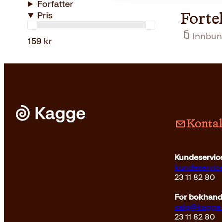
Forfatter
Pris
Forte
Innbun
159 kr
Kontak
Kundeservice
kundeservi
23 11 82 80
For bokhandl
salg@kagge
23 11 82 80