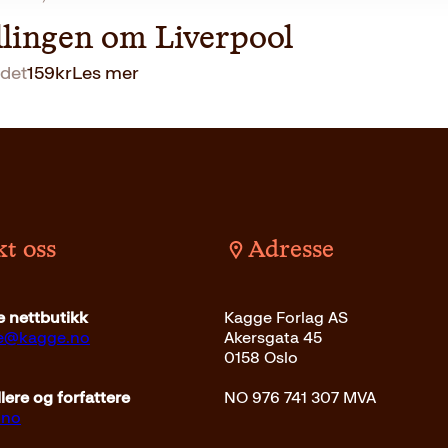
llingen om Liverpool
det
159
kr
Les mer
t oss
Adresse
 nettbutikk
Kagge Forlag AS
ce@kagge.no
Akersgata 45
0158 Oslo
ere og forfattere
NO 976 741 307 MVA
.no