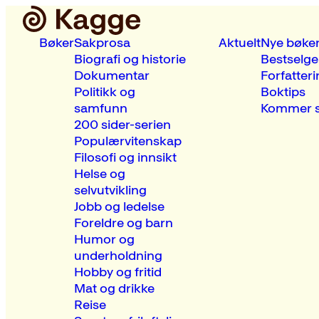
Bøker
Sakprosa
Aktuelt
Nye bøke
Biografi og historie
Bestselge
Dokumentar
Forfatteri
Politikk og
Boktips
samfunn
Kommer s
200 sider-serien
Populærvitenskap
Filosofi og innsikt
Helse og
selvutvikling
Jobb og ledelse
Foreldre og barn
Humor og
underholdning
Hobby og fritid
Mat og drikke
Reise