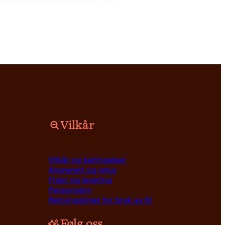
Vilkår
Vilkår og betingelser
Angrerett og retur
Frakt og levering
Personvern
Retningslinjer for bruk av KI
Følg oss