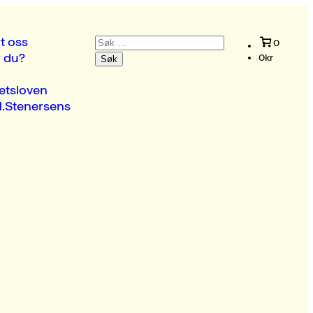
Søk
t oss
0
etter:
r du?
0
kr
etsloven
.Stenersens