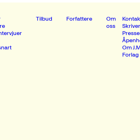
r
Tilbud
Forfattere
Om
Kontak
re
oss
Skrive
ntervjuer
Presse
Åpenh
nart
Om J.M
Forlag