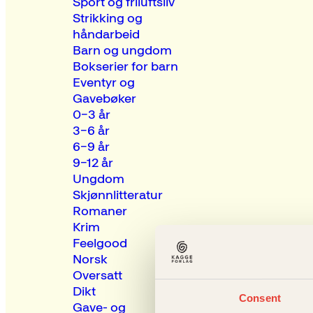
Sport og friluftsliv
Strikking og
håndarbeid
Barn og ungdom
Bokserier for barn
Eventyr og
Gavebøker
0–3 år
3–6 år
6–9 år
9–12 år
Ungdom
Skjønnlitteratur
Romaner
Krim
Feelgood
Norsk
Oversatt
Dikt
Consent
Gave- og