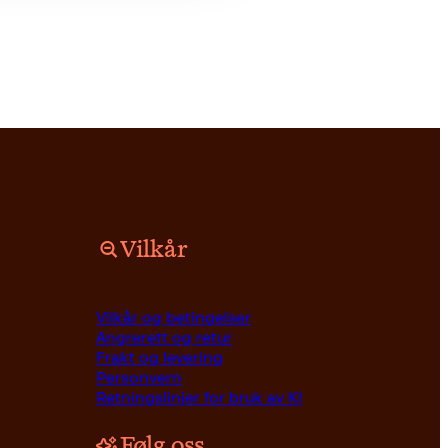
Vilkår
Vilkår og betingelser
Angrerett og retur
Frakt og levering
Personvern
Retningslinjer for bruk av KI
Følg oss