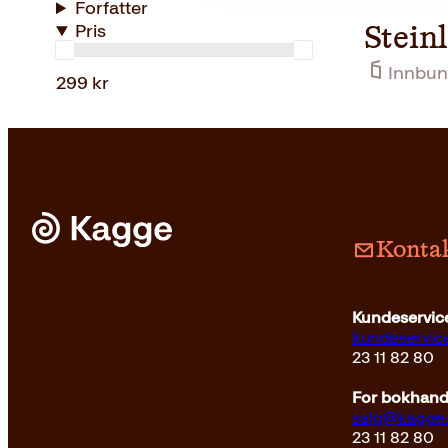
Forfatter
Pris
Stein
Innbun
299 kr
Kontak
Kundeservice
kundeservi
23 11 82 80
For bokhandl
salg@kagge
23 11 82 80