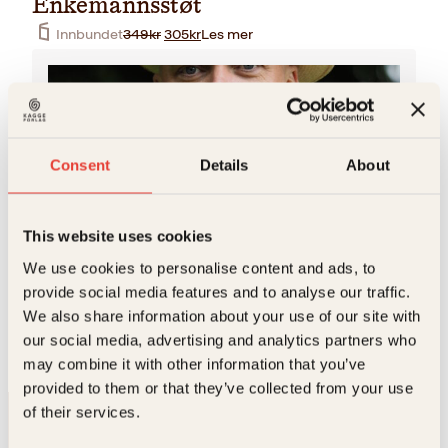
Enkemannsstøt
O
N
Innbundet
349
kr
305
kr
Les mer
p
å
p
v
r
æ
i
r
n
e
n
n
e
d
Consent
Details
About
l
e
i
p
g
r
p
i
This website uses cookies
r
s
Jon Andreas Håtun
i
e
We use cookies to personalise content and ads, to
s
r
Jon Andreas Håtun er bedre kjent som Jono El Grande.
provide social media features and to analyse our traffic.
v
:
Han kommer fra Bærum, virker som komponist og
We also share information about your use of our site with
a
3
jobber i det daglige som
r
0
our social media, advertising and analytics partners who
:
5
may combine it with other information that you’ve
3
k
provided to them or that they’ve collected from your use
4
r
9
.
of their services.
k
r