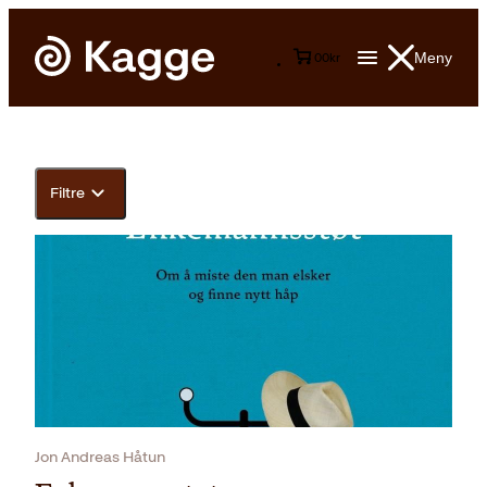
Meny
0
0
kr
Filtre
Jon Andreas Håtun