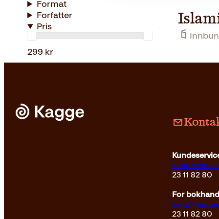
Format
Forfatter
Islam
Pris
Innbun
299 kr
Kontak
Kundeservice
kundeservi
23 11 82 80
For bokhandl
salg@kagge
23 11 82 80