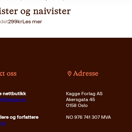
ister og naivister
det
299
kr
Les mer
t oss
Adresse
 nettbutikk
Kagge Forlag AS
ce@kagge.no
Akersgata 45
0158 Oslo
ere og forfattere
NO 976 741 307 MVA
.no