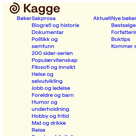
Bøker
Sakprosa
Aktuelt
Nye bøke
Biografi og historie
Bestselge
Dokumentar
Forfatteri
Politikk og
Boktips
samfunn
Kommer s
200 sider-serien
Populærvitenskap
Filosofi og innsikt
Helse og
selvutvikling
Jobb og ledelse
Foreldre og barn
Humor og
underholdning
Hobby og fritid
Mat og drikke
Reise