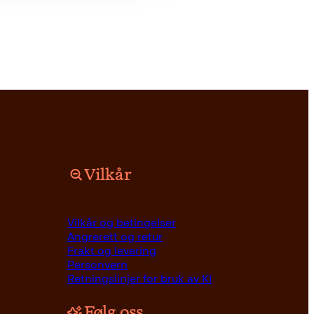
Vilkår
Vilkår og betingelser
Angrerett og retur
Frakt og levering
Personvern
Retningslinjer for bruk av KI
Følg oss