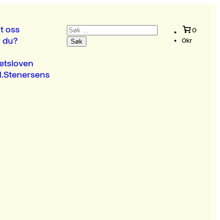
Søk
t oss
0
etter:
r du?
0
kr
etsloven
.Stenersens