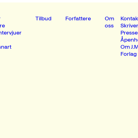
r
Tilbud
Forfattere
Om
Kontak
re
oss
Skrive
ntervjuer
Presse
Åpenh
nart
Om J.M
Forlag