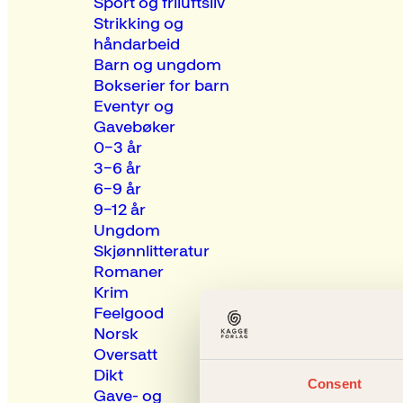
Sport og friluftsliv
Strikking og
håndarbeid
Barn og ungdom
Bokserier for barn
Eventyr og
Gavebøker
0–3 år
3–6 år
6–9 år
9–12 år
Ungdom
Skjønnlitteratur
Romaner
Krim
Feelgood
Norsk
Oversatt
Dikt
Consent
Gave- og