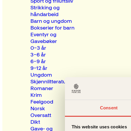
Sport og friluftsliv
Strikking og
håndarbeid
Barn og ungdom
Bokserier for barn
Eventyr og
Gavebøker
0–3 år
3–6 år
6–9 år
9–12 år
Ungdom
Skjønnlitteratur
Romaner
Krim
Feelgood
Consent
Norsk
Oversatt
Dikt
This website uses cookies
Gave- og