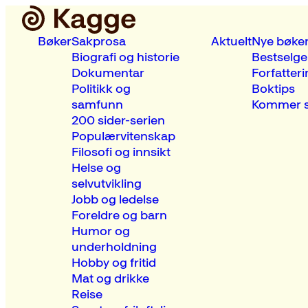
Bøker
Sakprosa
Aktuelt
Nye bøke
Biografi og historie
Bestselge
Dokumentar
Forfatteri
Politikk og
Boktips
samfunn
Kommer s
200 sider-serien
Populærvitenskap
Filosofi og innsikt
Helse og
selvutvikling
Jobb og ledelse
Foreldre og barn
Humor og
underholdning
Hobby og fritid
Mat og drikke
Reise