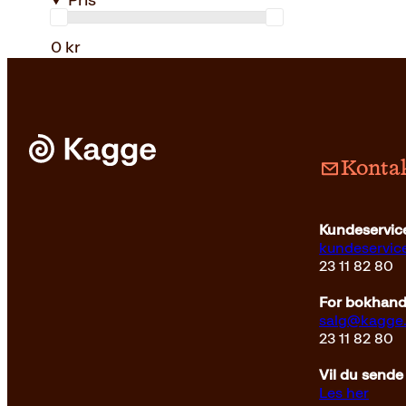
Pris
0 kr
Kontak
Kundeservice
kundeservi
23 11 82 80
For bokhandl
salg@kagge
23 11 82 80
Vil du sende
Les her