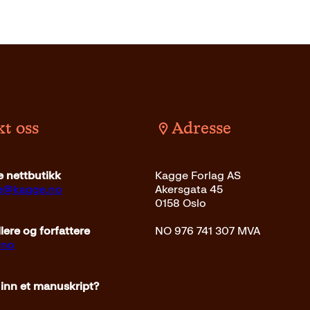
t oss
Adresse
 nettbutikk
Kagge Forlag AS
ce@kagge.no
Akersgata 45
0158 Oslo
ere og forfattere
NO 976 741 307 MVA
.no
 inn et manuskript?