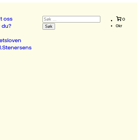
Søk
t oss
0
etter:
r du?
0
kr
etsloven
.Stenersens