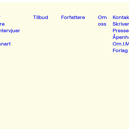
r
Tilbud
Forfattere
Om
Kontak
re
oss
Skrive
ntervjuer
Presse
Åpenh
nart
Om J.M
Forlag