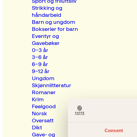
Sport og friluftsliv
Strikking og
håndarbeid
Barn og ungdom
Bokserier for barn
Eventyr og
Gavebøker
0–3 år
3–6 år
6–9 år
9–12 år
Ungdom
Skjønnlitteratur
Romaner
Krim
Feelgood
Norsk
Oversatt
Dikt
Consent
Gave- og