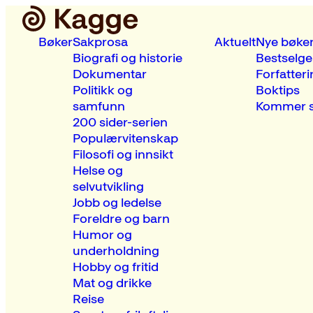
Bøker
Sakprosa
Aktuelt
Nye bøke
Biografi og historie
Bestselge
Dokumentar
Forfatteri
Politikk og
Boktips
samfunn
Kommer s
200 sider-serien
Populærvitenskap
Filosofi og innsikt
Helse og
selvutvikling
Jobb og ledelse
Foreldre og barn
Humor og
underholdning
Hobby og fritid
Mat og drikke
Reise