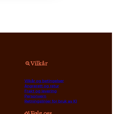
Vilkår
Vilkår og betingelser
Angrerett og retur
Frakt og levering
Personvern
Retningslinjer for bruk av KI
Følg oss