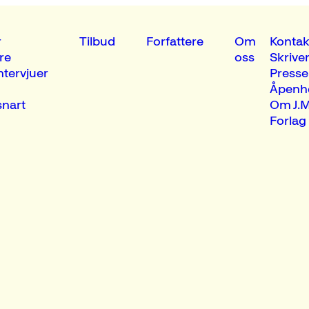
r
Tilbud
Forfattere
Om
Kontak
re
oss
Skrive
ntervjuer
Presse
Åpenh
nart
Om J.M
Forlag