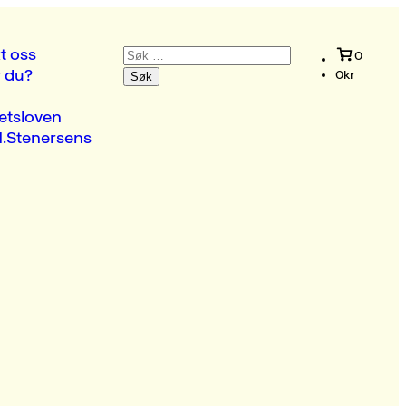
Søk
t oss
0
etter:
r du?
0
kr
etsloven
.Stenersens