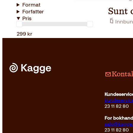
Format
Sunt 
Forfatter
Pris
Innbun
299 kr
Kontak
Kundeservice
kundeservi
23 11 82 80
For bokhandl
salg@kagge
23 11 82 80