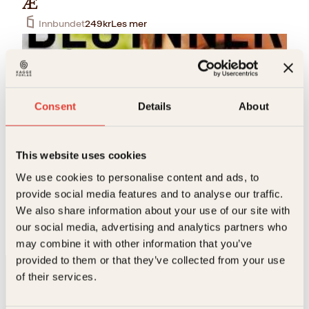
Æ
Innbundet
249
kr
Les mer
Consent
Details
About
This website uses cookies
Kjetil Siem
We use cookies to personalise content and ads, to
provide social media features and to analyse our traffic.
Begynner på P
We also share information about your use of our site with
Innbundet
299
kr
Les mer
our social media, advertising and analytics partners who
may combine it with other information that you’ve
provided to them or that they’ve collected from your use
of their services.