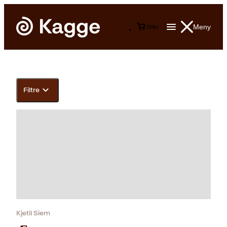
Meny
0
0
kr
Filtre
Kjetil Siem