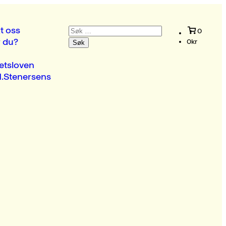
Søk
t oss
0
etter:
r du?
0
kr
etsloven
.Stenersens