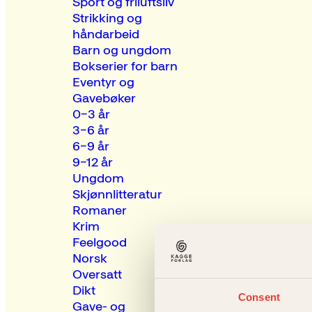
Sport og friluftsliv
Strikking og
håndarbeid
Barn og ungdom
Bokserier for barn
Eventyr og
Gavebøker
0–3 år
3–6 år
6–9 år
9–12 år
Ungdom
Skjønnlitteratur
Romaner
Krim
Feelgood
Norsk
Oversatt
Dikt
Consent
Gave- og