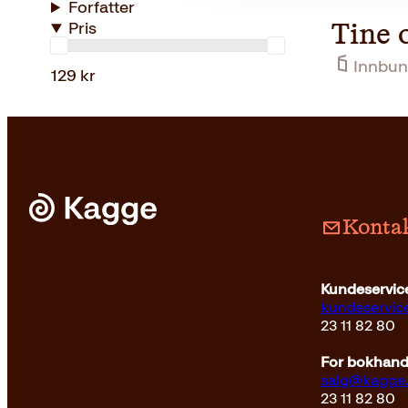
Forfatter
Pris
Tine 
Innbun
129 kr
Kontak
Kundeservice
kundeservi
23 11 82 80
For bokhandl
salg@kagge
23 11 82 80