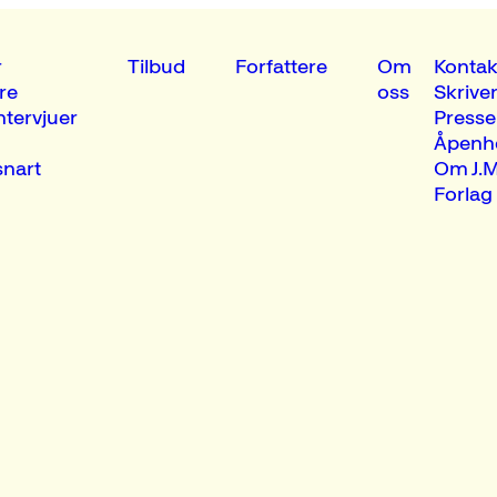
r
Tilbud
Forfattere
Om
Kontak
re
oss
Skrive
ntervjuer
Presse
Åpenh
nart
Om J.M
Forlag