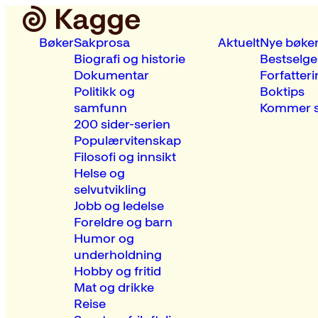
Bøker
Sakprosa
Aktuelt
Nye bøke
Biografi og historie
Bestselge
Dokumentar
Forfatteri
Politikk og
Boktips
samfunn
Kommer s
200 sider-serien
Populærvitenskap
Filosofi og innsikt
Helse og
selvutvikling
Jobb og ledelse
Foreldre og barn
Humor og
underholdning
Hobby og fritid
Mat og drikke
Reise