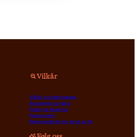
Vilkår
Vilkår og betingelser
Angrerett og retur
Frakt og levering
Personvern
Retningslinjer for bruk av KI
Følg oss