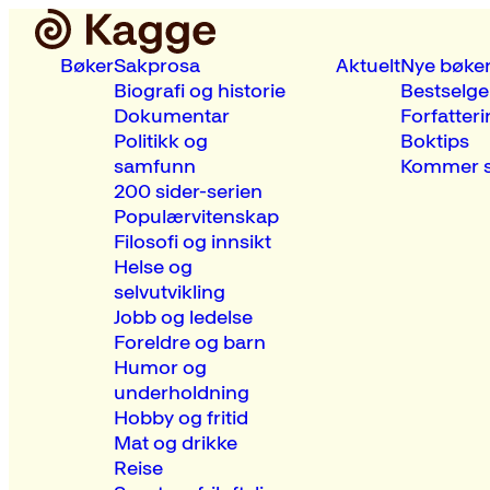
Bøker
Sakprosa
Aktuelt
Nye bøke
Biografi og historie
Bestselge
Dokumentar
Forfatteri
Politikk og
Boktips
samfunn
Kommer s
200 sider-serien
Populærvitenskap
Filosofi og innsikt
Helse og
selvutvikling
Jobb og ledelse
Foreldre og barn
Humor og
underholdning
Hobby og fritid
Mat og drikke
Reise