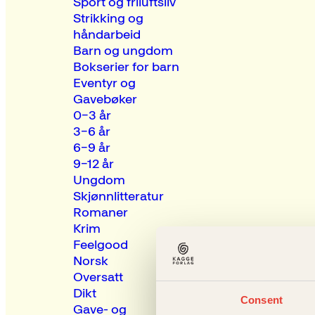
Sport og friluftsliv
Strikking og
håndarbeid
Barn og ungdom
Bokserier for barn
Eventyr og
Gavebøker
0–3 år
3–6 år
6–9 år
9–12 år
Ungdom
Skjønnlitteratur
Romaner
Krim
Feelgood
Norsk
Oversatt
Dikt
Consent
Gave- og