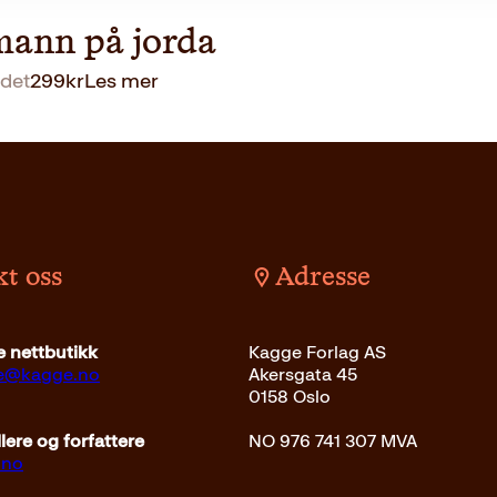
mann på jorda
det
299
kr
Les mer
t oss
Adresse
 nettbutikk
Kagge Forlag AS
ce@kagge.no
Akersgata 45
0158 Oslo
ere og forfattere
NO 976 741 307 MVA
.no