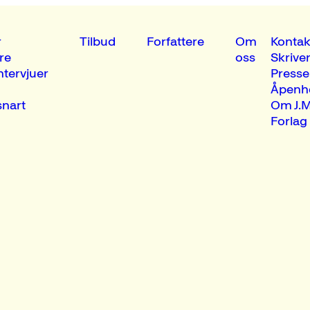
r
Tilbud
Forfattere
Om
Kontak
re
oss
Skrive
ntervjuer
Presse
Åpenh
nart
Om J.M
Forlag