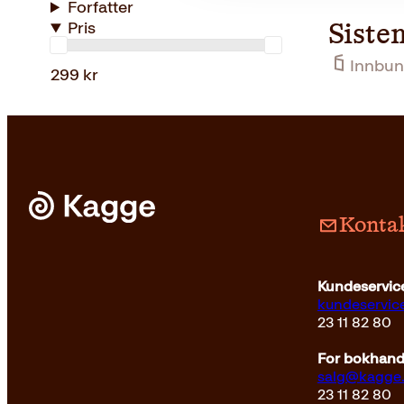
Forfatter
Pris
Siste
Innbun
299 kr
Kontak
Kundeservice
kundeservi
23 11 82 80
For bokhandl
salg@kagge
23 11 82 80