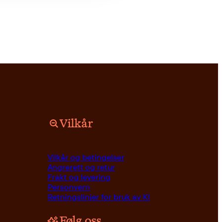
Vilkår
Vilkår og betingelser
Angrerett og retur
Frakt og levering
Personvern
Retningslinjer for bruk av KI
Følg oss