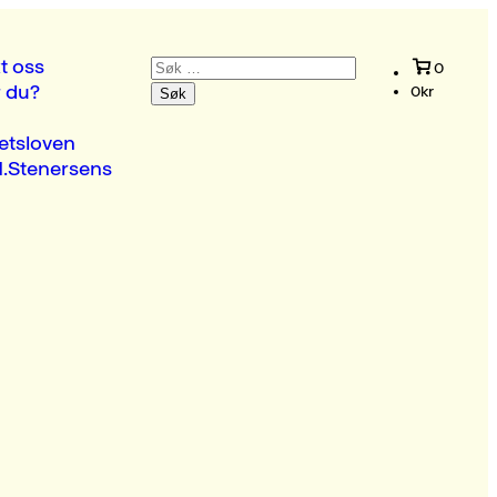
Søk
t oss
0
etter:
r du?
0
kr
etsloven
.Stenersens