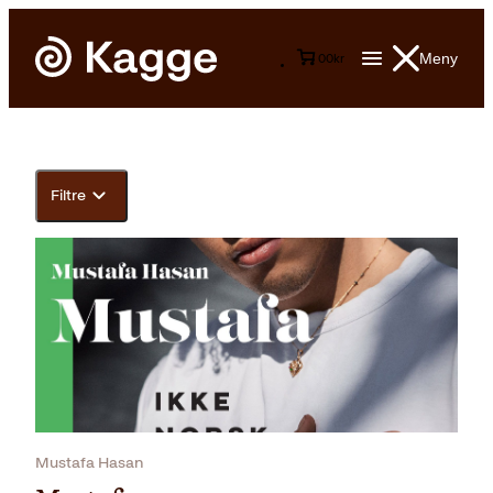
Meny
0
0
kr
Filtre
Mustafa Hasan