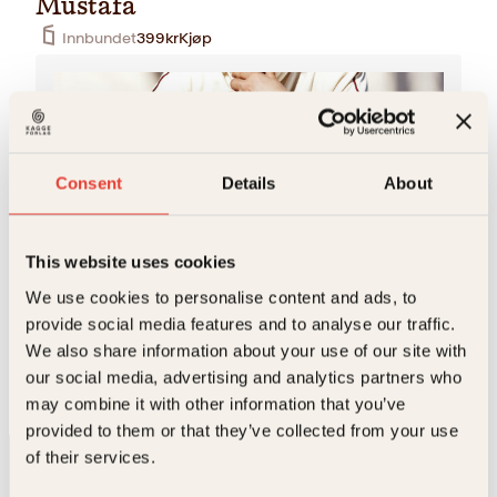
Mustafa
Innbundet
399
kr
Kjøp
Consent
Details
About
This website uses cookies
Mustafa Hasan
We use cookies to personalise content and ads, to
MUSTAFA HASAN (f. 2002) har vokst opp i Asker. Fra
provide social media features and to analyse our traffic.
han var ti år gammel har han kjempet for å bli norsk
We also share information about your use of our site with
statsborger. Saken…
our social media, advertising and analytics partners who
may combine it with other information that you’ve
provided to them or that they’ve collected from your use
of their services.