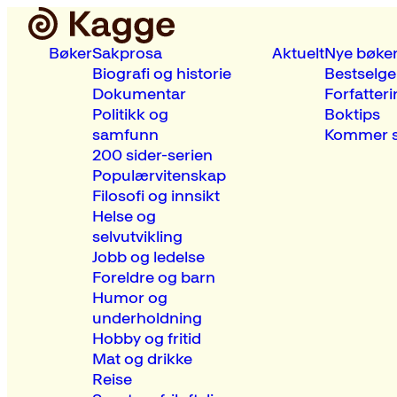
Bøker
Sakprosa
Aktuelt
Nye bøke
Biografi og historie
Bestselge
Dokumentar
Forfatteri
Politikk og
Boktips
samfunn
Kommer s
200 sider-serien
Populærvitenskap
Filosofi og innsikt
Helse og
selvutvikling
Jobb og ledelse
Foreldre og barn
Humor og
underholdning
Hobby og fritid
Mat og drikke
Reise