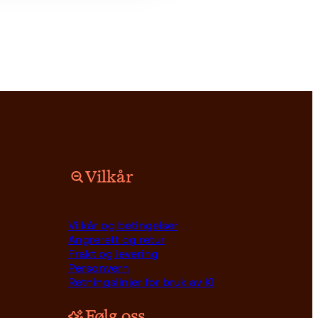
Vilkår
Vilkår og betingelser
Angrerett og retur
Frakt og levering
Personvern
Retningslinjer for bruk av KI
Følg oss