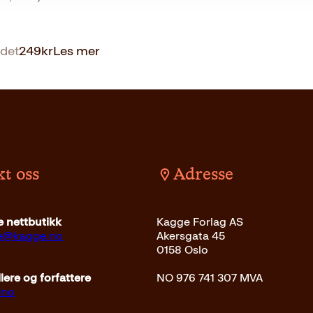
det
249
kr
Les mer
t oss
Adresse
 nettbutikk
Kagge Forlag AS
ce@kagge.no
Akersgata 45
0158 Oslo
ere og forfattere
NO 976 741 307 MVA
.no