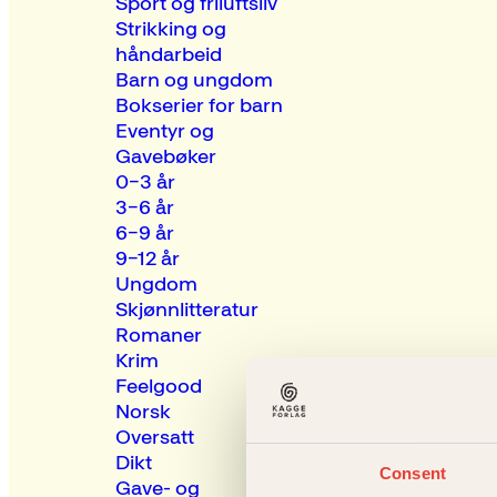
Sport og friluftsliv
Strikking og
håndarbeid
Barn og ungdom
Bokserier for barn
Eventyr og
Gavebøker
0–3 år
3–6 år
6–9 år
9–12 år
Ungdom
Skjønnlitteratur
Romaner
Krim
Feelgood
Norsk
Oversatt
Dikt
Consent
Gave- og