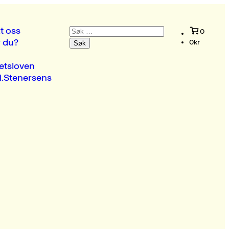
Søk
t oss
0
etter:
r du?
0
kr
etsloven
.Stenersens