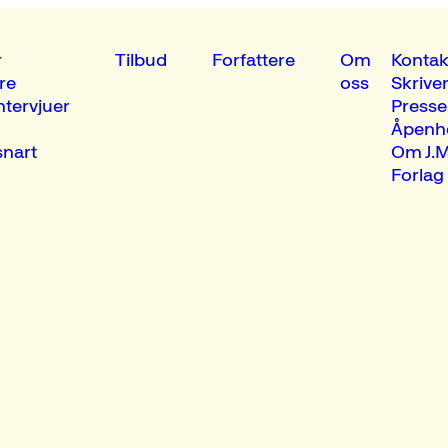
r
Tilbud
Forfattere
Om
Kontak
re
oss
Skrive
ntervjuer
Presse
Åpenh
nart
Om J.M
Forlag