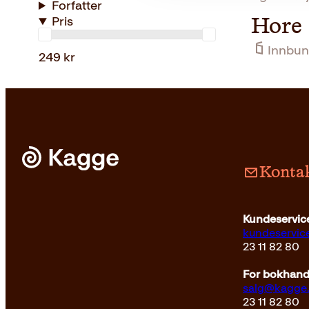
Forfatter
Pris
Hore
Innbun
249 kr
Kontak
Kundeservice
kundeservi
23 11 82 80
For bokhandl
salg@kagge
23 11 82 80