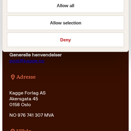
23 11 82 80
Allow all
For bokhandlere og forfattere
salg@kagge.no
Allow selection
23 11 82 80
Vil du sende inn et manuskript?
Deny
Les her
Generelle henvendelser
post@kagge.no
Adresse
Kagge Forlag AS
Akersgata 45
0158 Oslo
NO 976 741 307 MVA