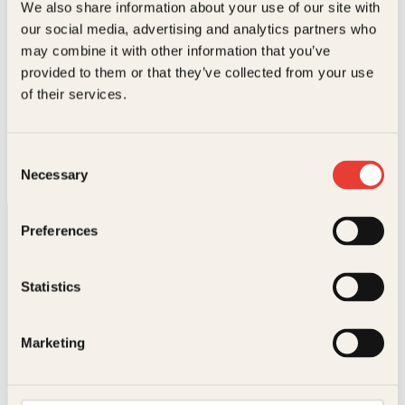
We also share information about your use of our site with
our social media, advertising and analytics partners who
may combine it with other information that you’ve
provided to them or that they’ve collected from your use
of their services.
Jimmy Øien, Øystein Ruud
Rest
Innbundet
449
kr
Kjøp
Consent
Necessary
Selection
Preferences
Statistics
Kontakt oss
Marketing
Kundeservice nettbutikk
kundeservice@kagge.no