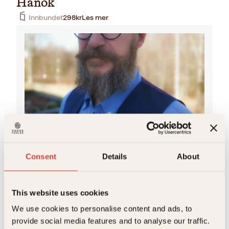
Hanok
Innbundet
298
kr
Les mer
Øystein Ruud
Øystein Ruud har bakgrunn fra filosofi, psykologi og
Consent
Details
About
kommunikasjon. Han unnfanget ideen til Restaurant
Rest. i 2016, og dørene åpnet i 2018. Rest. fikk…
This website uses cookies
We use cookies to personalise content and ads, to
provide social media features and to analyse our traffic.