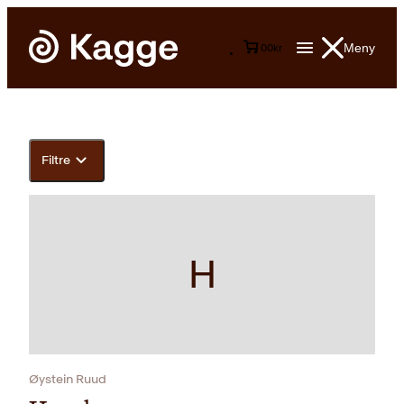
Meny
0
0
kr
Filtre
H
Øystein Ruud