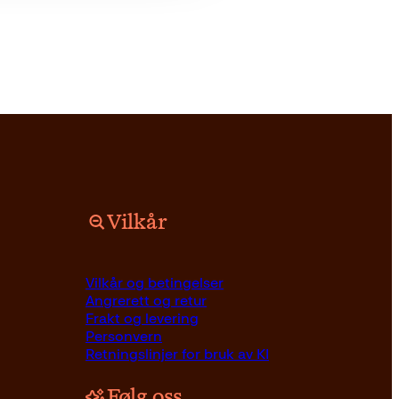
Vilkår
Vilkår og betingelser
Angrerett og retur
Frakt og levering
Personvern
Retningslinjer for bruk av KI
Følg oss