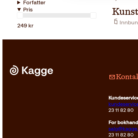
Forfatter
Pris
Kunst
Innbun
249 kr
Kontak
Kundeservice
kundeservi
23 11 82 80
For bokhandl
salg@kagge
23 11 82 80