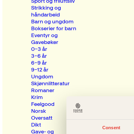
Sport og friluftsliv
Strikking og
håndarbeid
Barn og ungdom
Bokserier for barn
Eventyr og
Gavebøker
0–3 år
3–6 år
6–9 år
9–12 år
Ungdom
Skjønnlitteratur
Romaner
Krim
Feelgood
Norsk
Oversatt
Dikt
Consent
Gave- og