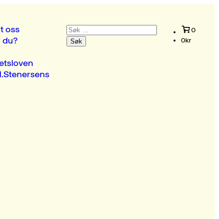
Søk
t oss
0
etter:
r du?
0
kr
etsloven
.Stenersens