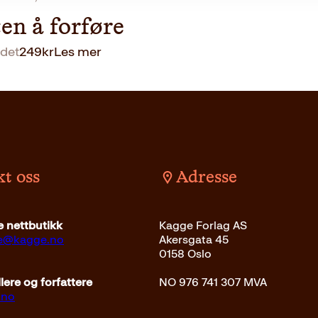
en å forføre
det
249
kr
Les mer
t oss
Adresse
 nettbutikk
Kagge Forlag AS
ce@kagge.no
Akersgata 45
0158 Oslo
ere og forfattere
NO 976 741 307 MVA
.no