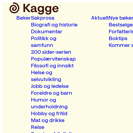
Bøker
Sakprosa
Aktuelt
Nye bøke
Biografi og historie
Bestselge
Dokumentar
Forfatteri
Politikk og
Boktips
samfunn
Kommer s
200 sider-serien
Populærvitenskap
Filosofi og innsikt
Helse og
selvutvikling
Jobb og ledelse
Foreldre og barn
Humor og
underholdning
Hobby og fritid
Mat og drikke
Reise