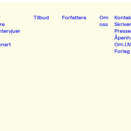
r
Tilbud
Forfattere
Om
Kontak
re
oss
Skrive
ntervjuer
Presse
Åpenh
nart
Om J.M
Forlag