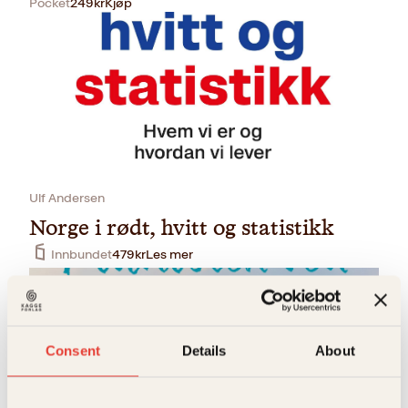
Pocket
249
kr
Kjøp
Ulf Andersen
Norge i rødt, hvitt og statistikk
Innbundet
479
kr
Les mer
Consent
Details
About