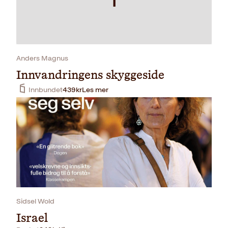
Anders Magnus
Innvandringens skyggeside
Innbundet
439
kr
Les mer
Sidsel Wold
Israel