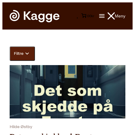
Meny
0
0
kr
Filtre
Hilde Østby