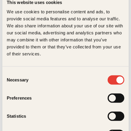
This website uses cookies
We use cookies to personalise content and ads, to
Karin Härjegård
provide social media features and to analyse our traffic.
Pianisten ved fjellvannet
We also share information about your use of our site with
Pocket
239
kr
Kjøp
our social media, advertising and analytics partners who
may combine it with other information that you’ve
provided to them or that they’ve collected from your use
of their services.
Consent
Necessary
Selection
Reidar Müller
Preferences
Reiser til jordens indre
Innbundet
449
kr
Les mer
Statistics