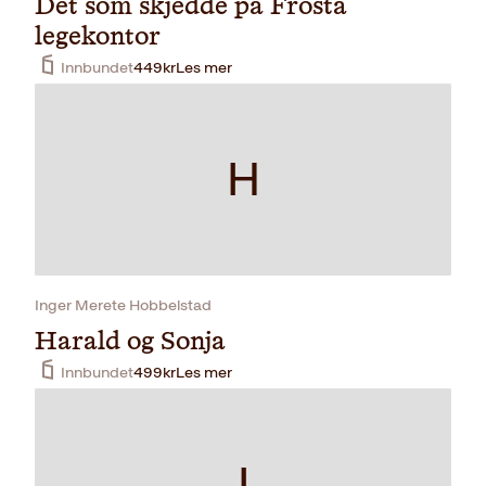
Det som skjedde på Frosta
legekontor
Innbundet
449
kr
Les mer
H
Inger Merete Hobbelstad
Harald og Sonja
Innbundet
499
kr
Les mer
I