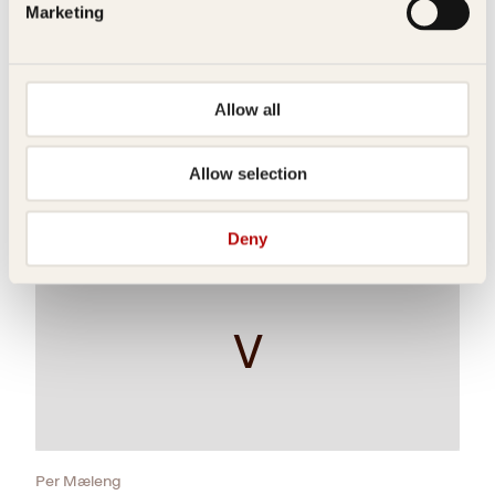
Marketing
U
Allow all
Erika Fatland
Allow selection
Ukraina
Innbundet
479
kr
Les mer
Deny
V
Per Mæleng