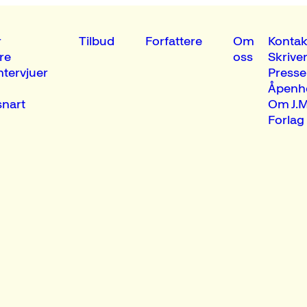
r
Tilbud
Forfattere
Om
Kontak
re
oss
Skrive
ntervjuer
Presse
Åpenh
nart
Om J.M
Forlag