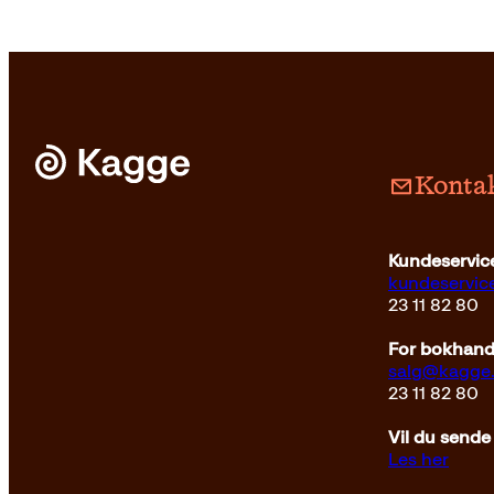
Kontak
Kundeservice
kundeservi
23 11 82 80
For bokhandl
salg@kagge
23 11 82 80
Vil du sende
Les her