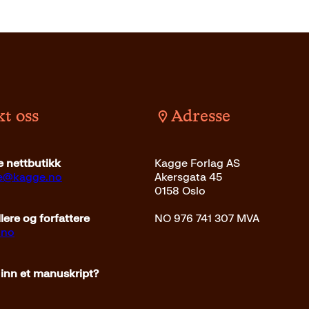
t oss
Adresse
 nettbutikk
Kagge Forlag AS
ce@kagge.no
Akersgata 45
0158 Oslo
ere og forfattere
NO 976 741 307 MVA
.no
 inn et manuskript?