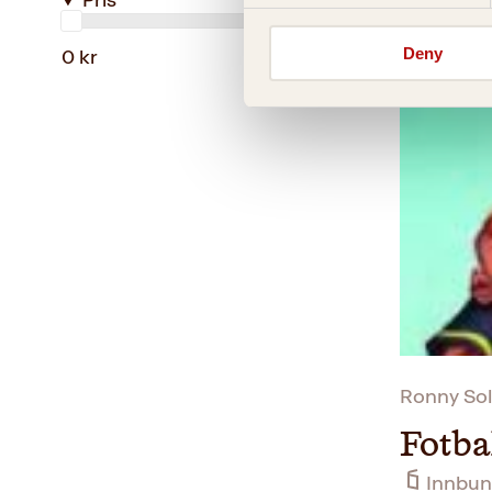
Pris
Dribl
Deny
0 kr
Innbun
Ronny Sol
Fotba
Innbun