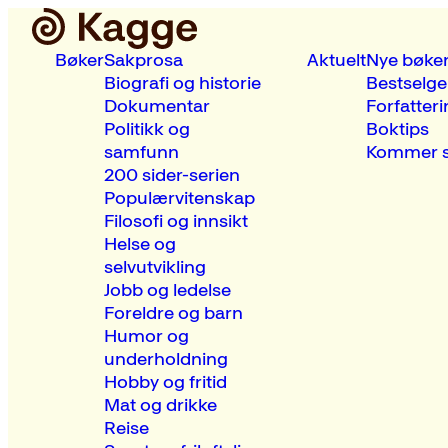
Bøker
Sakprosa
Aktuelt
Nye bøke
Biografi og historie
Bestselge
Dokumentar
Forfatteri
Politikk og
Boktips
samfunn
Kommer s
200 sider-serien
Populærvitenskap
Filosofi og innsikt
Helse og
selvutvikling
Jobb og ledelse
Foreldre og barn
Humor og
underholdning
Hobby og fritid
Mat og drikke
Reise