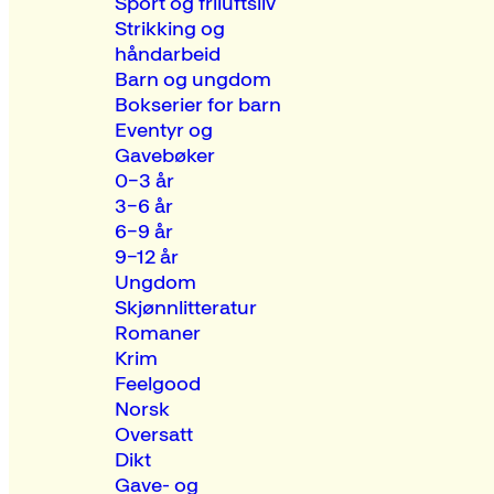
Sport og friluftsliv
Strikking og
håndarbeid
Barn og ungdom
Bokserier for barn
Eventyr og
Gavebøker
0–3 år
3–6 år
6–9 år
9–12 år
Ungdom
Skjønnlitteratur
Romaner
Krim
Feelgood
Norsk
Oversatt
Dikt
Gave- og