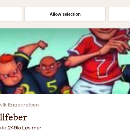
ekongen
Allow selection
det
249
kr
Les mer
vik Engebretsen
llfeber
det
249
kr
Les mer