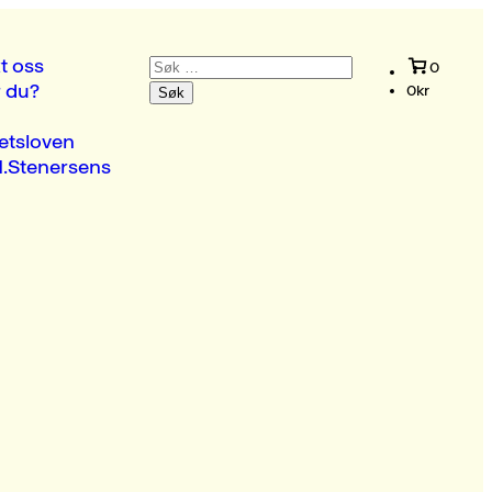
Søk
t oss
0
etter:
r du?
0
kr
etsloven
.Stenersens