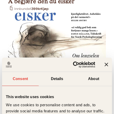
Å begjære den du elsker
Innbundet
399
kr
Kjøp
Siri Erika Gullestad
Å begjære den du elsker
Consent
Details
About
Pocket
249
kr
Kjøp
This website uses cookies
S
We use cookies to personalise content and ads, to
provide social media features and to analyse our traffic.