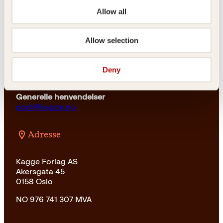
kundeservice@kagge.no
Allow all
23 11 82 80
For bokhandlere og forfattere
Allow selection
salg@kagge.no
23 11 82 80
Vil du sende inn et manuskript?
Deny
Les her
Generelle henvendelser
post@kagge.no
Adresse
Kagge Forlag AS
Akersgata 45
0158 Oslo
NO 976 741 307 MVA