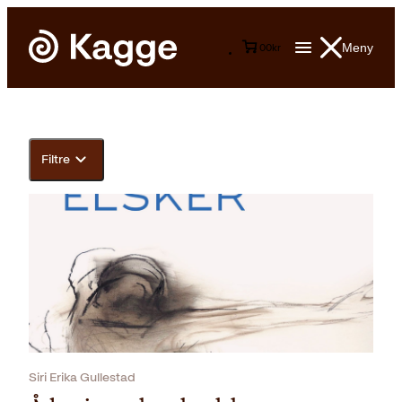
Meny
0
0
kr
Filtre
Siri Erika Gullestad