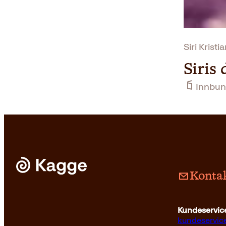
Siri Kristi
Siris
Innbun
Kontak
Kundeservice
kundeservi