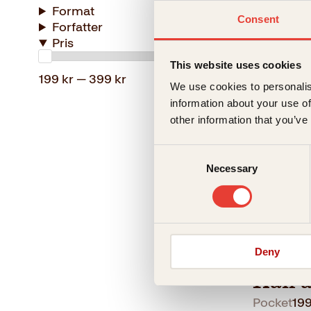
Format
Consent
Kan a
Forfatter
Pris
Innbun
This website uses cookies
199 kr — 399 kr
We use cookies to personalis
information about your use of
other information that you’ve
Consent
Necessary
Selection
Else Kåss 
Deny
Kan a
Pocket
19