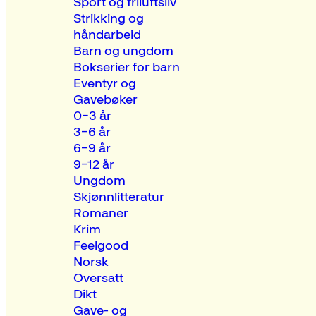
Sport og friluftsliv
Strikking og
håndarbeid
Barn og ungdom
Bokserier for barn
Eventyr og
Gavebøker
0–3 år
3–6 år
6–9 år
9–12 år
Ungdom
Skjønnlitteratur
Romaner
Krim
Feelgood
Norsk
Oversatt
Dikt
Gave- og