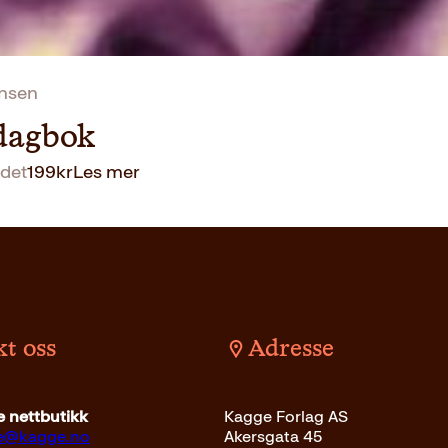
ansen
 dagbok
det
199
kr
Les mer
t oss
Adresse
 nettbutikk
Kagge Forlag AS
ce@kagge.no
Akersgata 45