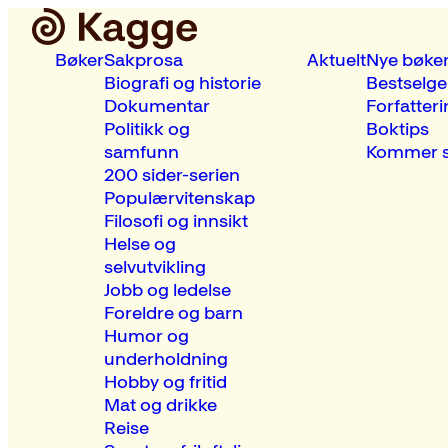
Bøker
Sakprosa
Aktuelt
Nye bøke
Biografi og historie
Bestselge
Dokumentar
Forfatteri
Politikk og
Boktips
samfunn
Kommer s
200 sider-serien
Populærvitenskap
Filosofi og innsikt
Helse og
selvutvikling
Jobb og ledelse
Foreldre og barn
Humor og
underholdning
Hobby og fritid
Mat og drikke
Reise