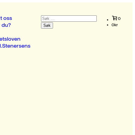
Søk
t oss
0
etter:
r du?
0
kr
etsloven
.Stenersens