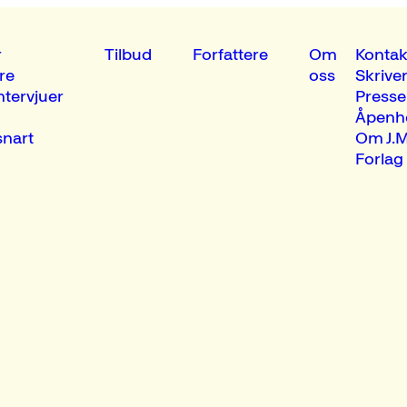
r
Tilbud
Forfattere
Om
Kontak
re
oss
Skrive
ntervjuer
Presse
Åpenh
nart
Om J.M
Forlag