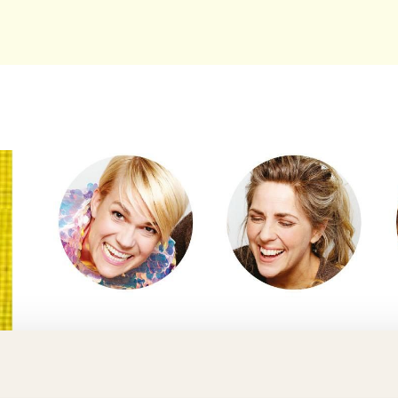
de Tusvik, Else Kåss Furuseth, Siri Kristiansen, Benedi