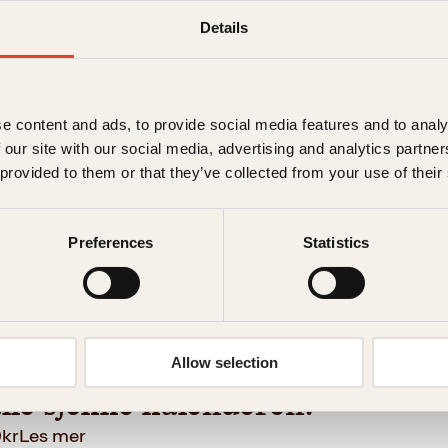
Details
lle sjekke kalenderen?
det
399
kr
Les mer
e content and ads, to provide social media features and to analy
 our site with our social media, advertising and analytics partn
 provided to them or that they’ve collected from your use of their
Preferences
Statistics
Furuseth, Sigrid Bonde Tusvik, Benedicte Wessel-Holst, 
Allow selection
lle sjekke kalenderen?
9
kr
Les mer