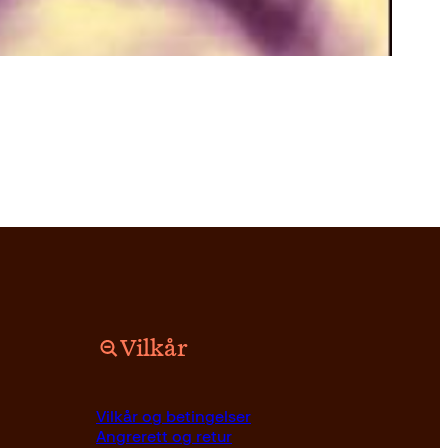
Vilkår
Vilkår og betingelser
Angrerett og retur