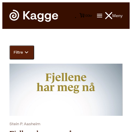
Meny
0
0
kr
Filtre
Stein P. Aasheim