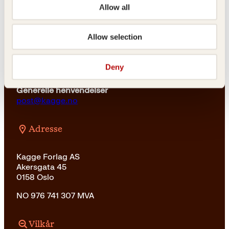
23 11 82 80
Allow all
For bokhandlere og forfattere
salg@kagge.no
Allow selection
23 11 82 80
Vil du sende inn et manuskript?
Deny
Les her
Generelle henvendelser
post@kagge.no
Adresse
Kagge Forlag AS
Akersgata 45
0158 Oslo
NO 976 741 307 MVA
Vilkår