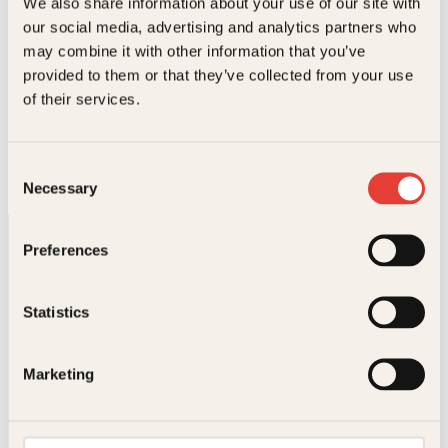
We also share information about your use of our site with
our social media, advertising and analytics partners who
may combine it with other information that you’ve
provided to them or that they’ve collected from your use
Stein P. Aasheim
of their services.
Stein P. Aasheim er forfatter, skribent, foredragsholder
og eventyrer. Han har reist på små og store
ekspedisjoner over hele verden i fem tiår. Aasheim…
Consent
Necessary
Selection
Preferences
Statistics
Kontakt oss
Marketing
Kundeservice nettbutikk
kundeservice@kagge.no