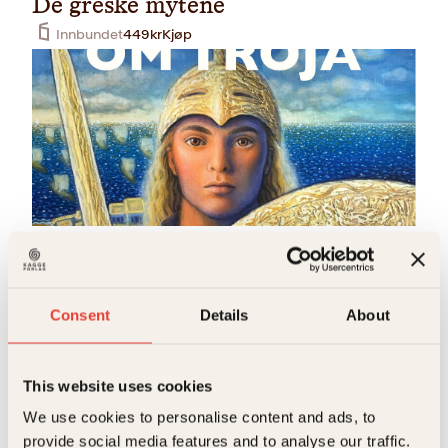
De greske mytene
Innbundet
449
kr
Kjøp
Inger Merete Hobbelstad, Stella East
Krigen om Troja
Consent
Details
About
Innbundet
449
kr
Kjøp
This website uses cookies
We use cookies to personalise content and ads, to
provide social media features and to analyse our traffic.