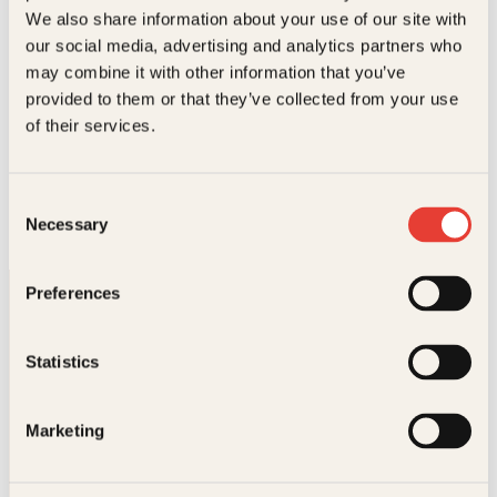
We also share information about your use of our site with
our social media, advertising and analytics partners who
may combine it with other information that you’ve
provided to them or that they’ve collected from your use
Stella East
of their services.
STELLA EAST har illustrert en rekke kjente, høyt
elskede bøker, deriblant Julemysteriet av Jostein
Gaarder og Heimdalls sønner av Tor Åge Bringsværd,
og laget…
Consent
Necessary
Selection
Preferences
Statistics
Marketing
Kontakt oss
Kundeservice nettbutikk