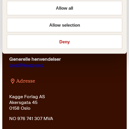
kundeservice@kagge.no
Allow all
23 11 82 80
For bokhandlere og forfattere
Allow selection
salg@kagge.no
23 11 82 80
Deny
Vil du sende inn et manuskript?
Les her
Generelle henvendelser
post@kagge.no
Adresse
Kagge Forlag AS
Akersgata 45
0158 Oslo
NO 976 741 307 MVA