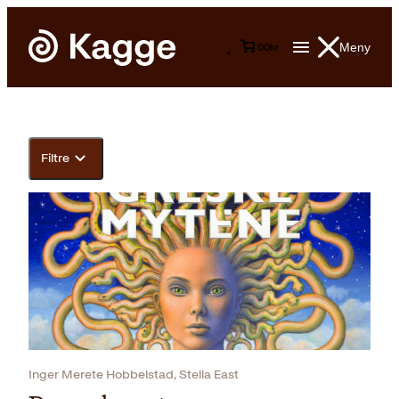
Meny
0
0
kr
Filtre
Inger Merete Hobbelstad, Stella East