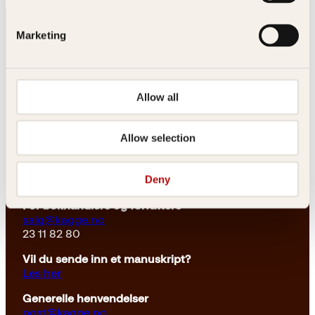
:
9
4
k
4
r
Marketing
9
.
k
r
.
Allow all
Kontakt oss
Allow selection
Kundeservice nettbutikk
kundeservice@kagge.no
Deny
23 11 82 80
For bokhandlere og forfattere
salg@kagge.no
23 11 82 80
Vil du sende inn et manuskript?
Les her
Generelle henvendelser
post@kagge.no