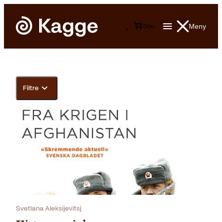
Meny
0
0
kr
Filtre
Svetlana Aleksijevitsj