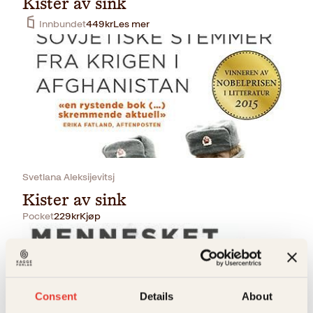
Kister av sink
Innbundet
449
kr
Les mer
Svetlana Aleksijevitsj
Kister av sink
Pocket
229
kr
Kjøp
Consent
Details
About