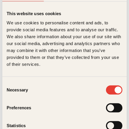
This website uses cookies
Svetlana Aleksijevitsj
We use cookies to personalise content and ads, to
provide social media features and to analyse our traffic.
Slutten for det røde mennesket
We also share information about your use of our site with
O
N
Innbundet
449
kr
349
kr
Kjøp
our social media, advertising and analytics partners who
p
å
p
v
may combine it with other information that you’ve
r
æ
provided to them or that they’ve collected from your use
i
r
of their services.
n
e
n
n
e
d
l
e
Consent
i
p
Necessary
Selection
g
r
p
i
r
s
Svetlana Aleksijevitsj
i
e
Preferences
Slutten for det røde mennesket
s
r
v
:
Pocket
249
kr
Kjøp
a
3
Statistics
r
4