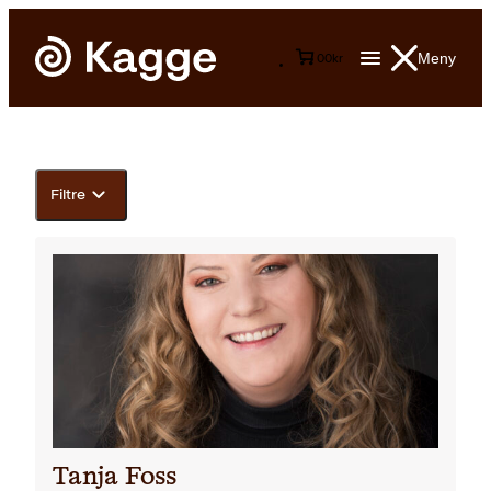
Meny
0
0
kr
Filtre
Tanja Foss