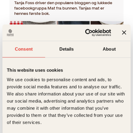
Tanja Foss driver den populære bloggen og lukkede
facebookgruppa Mat fra bunnen. Tanjas mat er
hennes første bok.
Consent
Details
About
This website uses cookies
We use cookies to personalise content and ads, to
Tanja Foss
provide social media features and to analyse our traffic.
Tanjas mat
We also share information about your use of our site with
O
N
Innbundet
399
kr
349
kr
Kjøp
our social media, advertising and analytics partners who
p
å
may combine it with other information that you’ve
p
v
provided to them or that they’ve collected from your use
r
æ
i
r
of their services.
n
e
n
n