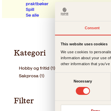
praktbøker
Spill
Se alle
Consent
This website uses cookies
Kategori
We use cookies to personalis
information about your use of
other information that you’ve
Hobby og fritid
(1)
Sakprosa
(1)
Consent
Necessary
Selection
Filter
Tete Lidb
Deny