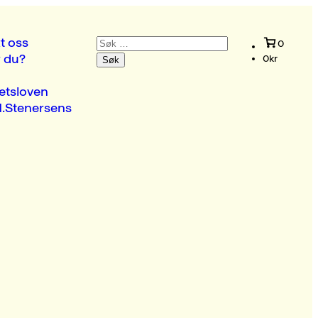
Søk
t oss
0
etter:
r du?
0
kr
etsloven
.Stenersens