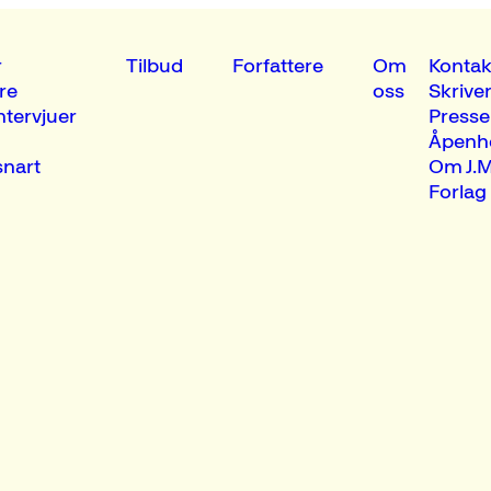
r
Tilbud
Forfattere
Om
Kontak
re
oss
Skrive
ntervjuer
Presse
Åpenh
nart
Om J.M
Forlag