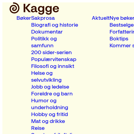
Bøker
Sakprosa
Aktuelt
Nye bøke
Biografi og historie
Bestselge
Dokumentar
Forfatteri
Politikk og
Boktips
samfunn
Kommer s
200 sider-serien
Populærvitenskap
Filosofi og innsikt
Helse og
selvutvikling
Jobb og ledelse
Foreldre og barn
Humor og
underholdning
Hobby og fritid
Mat og drikke
Reise