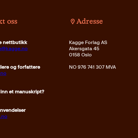
r
4
:
9
4
k
t oss
Adresse
2
r
9
.
k
 nettbutikk
Kagge Forlag AS
r
ce@kagge.no
Akersgata 45
.
0158 Oslo
ere og forfattere
NO 976 741 307 MVA
.no
 inn et manuskript?
envendelser
.no