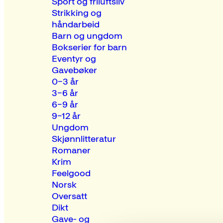
Sport og friluftsliv
Strikking og
håndarbeid
Barn og ungdom
Bokserier for barn
Eventyr og
Gavebøker
0–3 år
3–6 år
6–9 år
9–12 år
Ungdom
Skjønnlitteratur
Romaner
Krim
Feelgood
Norsk
Oversatt
Dikt
Gave- og