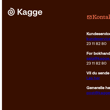
Kontak
Kundeservice
kundeservi
23 11 82 80
For bokhandl
salg@kagge
23 11 82 80
Vil du sende
Les her
Generelle h
post@kagge