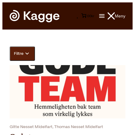
Meny
0
0
kr
Filtre
Gitte Nesset Midelfart, Thomas Nesset Midelfart