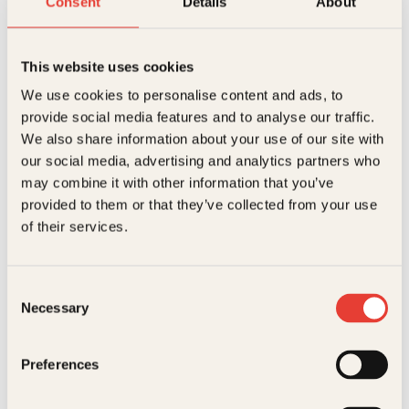
Consent
Details
About
This website uses cookies
Gitte Nesset Midelfart, Thomas Nesset Midelfart
We use cookies to personalise content and ads, to
Kjære leder
provide social media features and to analyse our traffic.
Pocket
249
kr
Kjøp
We also share information about your use of our site with
our social media, advertising and analytics partners who
may combine it with other information that you’ve
provided to them or that they’ve collected from your use
of their services.
Consent
Necessary
Selection
Thomas Nesset Midelfart
Thomas Nesset Midelfart er psykolog og spesialist i
Preferences
organisasjonspsykologi, og har omfattende erfaring
med å være sparringspartner for ledere og
ledergrupper. Han har bidratt…