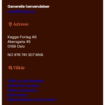
Generelle henvendelser
post@kagge.no
Adresse
Kagge Forlag AS
Akersgata 45
0158 Oslo
NO 976 741 307 MVA
Vilkår
Vilkår og betingelser
Angrerett og retur
Frakt og levering
Personvern
Retningslinjer for bruk av KI