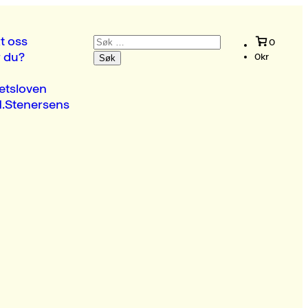
Søk
t oss
0
etter:
r du?
0
kr
etsloven
.Stenersens