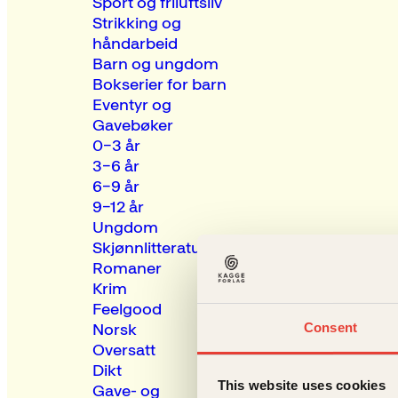
Sport og friluftsliv
Strikking og
håndarbeid
Barn og ungdom
Bokserier for barn
Eventyr og
Gavebøker
0–3 år
3–6 år
6–9 år
9–12 år
Ungdom
Skjønnlitteratur
Romaner
Krim
Feelgood
Consent
Norsk
Oversatt
Dikt
This website uses cookies
Gave- og