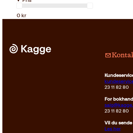
Pris
0 kr
Kontak
Kundeservice
kundeservi
23 11 82 80
For bokhandl
salg@kagge
23 11 82 80
Vil du sende
Les her