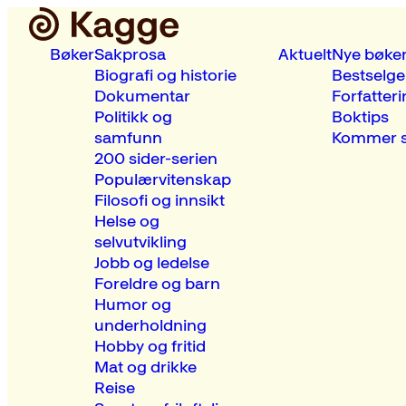
Bøker
Sakprosa
Aktuelt
Nye bøke
Biografi og historie
Bestselge
Dokumentar
Forfatteri
Politikk og
Boktips
samfunn
Kommer s
200 sider-serien
Populærvitenskap
Filosofi og innsikt
Helse og
selvutvikling
Jobb og ledelse
Foreldre og barn
Humor og
underholdning
Hobby og fritid
Mat og drikke
Reise