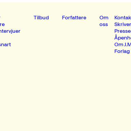
r
Tilbud
Forfattere
Om
Kontak
re
oss
Skrive
ntervjuer
Presse
Åpenh
nart
Om J.M
Forlag