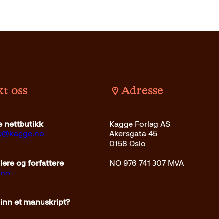
t oss
Adresse
 nettbutikk
Kagge Forlag AS
ce@kagge.no
Akersgata 45
0158 Oslo
ere og forfattere
NO 976 741 307 MVA
.no
 inn et manuskript?