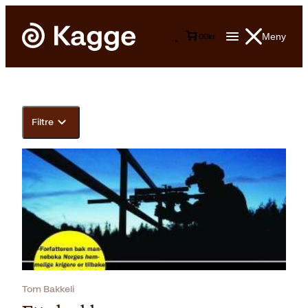
Meny
0
0
kr
Filtre
Tom Bakkeli