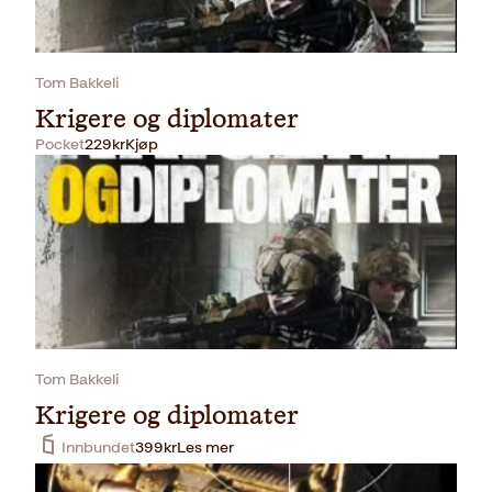
Tom Bakkeli
Krigere og diplomater
Pocket
229
kr
Kjøp
Tom Bakkeli
Krigere og diplomater
Innbundet
399
kr
Les mer