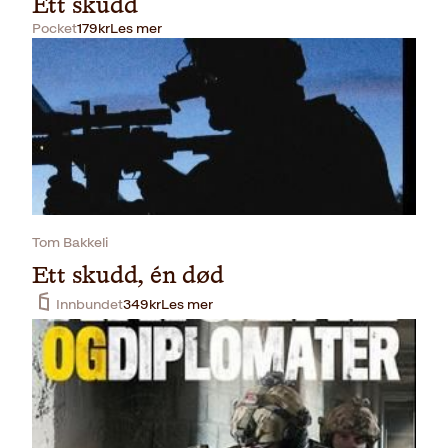
Ett skudd
Pocket
179
kr
Les mer
Tom Bakkeli
Ett skudd, én død
Innbundet
349
kr
Les mer