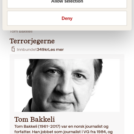
Allow selection
Deny
Tom Bakkeli
Terrorjegerne
Innbundet
349
kr
Les mer
Tom Bakkeli
Tom Bakkeli (1961–2017) var en norsk journalist og
forfatter. Han jobbet som journalist i VG fra 1984, og