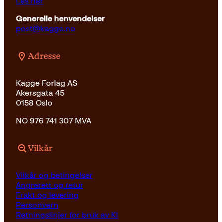
Les her
Generelle henvendelser
post@kagge.no
Adresse
Kagge Forlag AS
Akersgata 45
0158 Oslo
NO 976 741 307 MVA
Vilkår
Vilkår og betingelser
Angrerett og retur
Frakt og levering
Personvern
Retningslinjer for bruk av KI