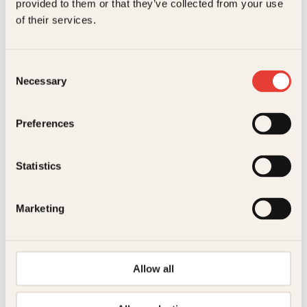
provided to them or that they’ve collected from your use
Tom Bakkeli
of their services.
Norges hemmelige krigere
Pocket
149
kr
Les mer
Consent
Necessary
Selection
Preferences
Statistics
Tom Bakkeli
Marketing
Terrorjegerne
Pocket
199
kr
Kjøp
Allow all